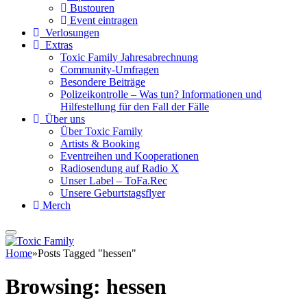
Bustouren
Event eintragen
Verlosungen
Extras
Toxic Family Jahresabrechnung
Community-Umfragen
Besondere Beiträge
Polizeikontrolle – Was tun? Informationen und
Hilfestellung für den Fall der Fälle
Über uns
Über Toxic Family
Artists & Booking
Eventreihen und Kooperationen
Radiosendung auf Radio X
Unser Label – ToFa.Rec
Unsere Geburtstagsflyer
Merch
Home
»
Posts Tagged "hessen"
Browsing:
hessen