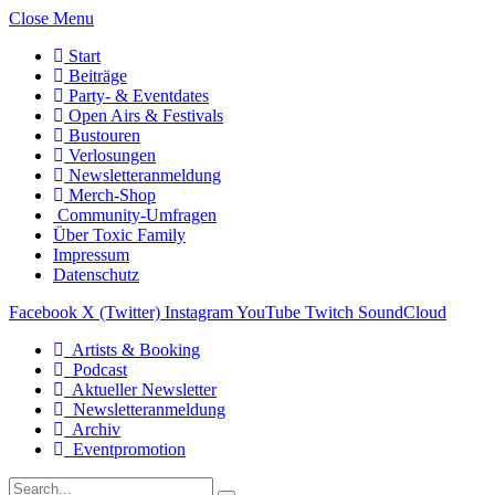
Close Menu
Start
Beiträge
Party- & Eventdates
Open Airs & Festivals
Bustouren
Verlosungen
Newsletteranmeldung
Merch-Shop
Community-Umfragen
Über Toxic Family
Impressum
Datenschutz
Facebook
X (Twitter)
Instagram
YouTube
Twitch
SoundCloud
Artists & Booking
Podcast
Aktueller Newsletter
Newsletteranmeldung
Archiv
Eventpromotion