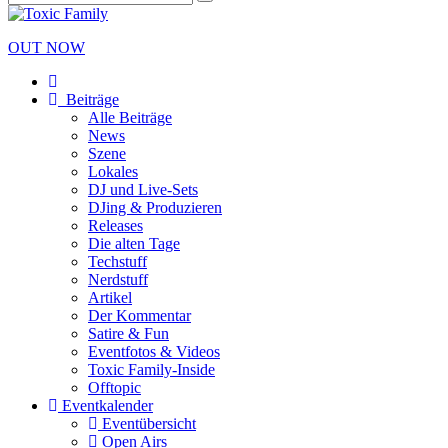
OUT NOW
Beiträge
Alle Beiträge
News
Szene
Lokales
DJ und Live-Sets
DJing & Produzieren
Releases
Die alten Tage
Techstuff
Nerdstuff
Artikel
Der Kommentar
Satire & Fun
Eventfotos & Videos
Toxic Family-Inside
Offtopic
Eventkalender
Eventübersicht
Open Airs