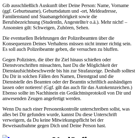
Gib ausschließlich Auskunft über Deine Person: Name, Vorname
(ggf. Geburtsname), Geburtsdatum und -ort, Meldeadresse,
Familienstand und Staatsangehörigkeit sowie die
Berufsbezeichnung (StudentIn, Angestellte/r o.ä.). Mehr nicht! –
Ansonsten gilt: Schweigen, Zuhören, Sehen.
Die eventuellen Belehrungen der Polizeibeamten über die
Konsequenzen Deines Verhaltens müssen nicht immer richtig sein.
Es soll auch Polizeibeamte geben, die versuchen zu bluffen.
Gegen Polizisten, die über ihr Ziel hinaus schießen oder
Dienstvorschriften missachten, hast Du die Möglichkeit der
Dienstaufsichtsbeschwerde bis hin zur Strafanzeige. Deshalb solltest
Du Dir in solchen Fällen den Namen, Dienstgrad und die
Dienststelle des Beamten oder der Beamtin schriftlich aushändigen
lassen oder notieren! (Ggf. gilt das auch für das Autokennzeichen.)
Ebenso sollte im Nachhinein ein Gedächtnisprotokoll von Dir und
anwesenden Zeugen angefertigt werden.
Wenn Du nach einer Personenkontrolle unterschreiben sollst, was
alles bei Dir gefunden wurde, kannst Du diese Unterschrift
verweigern, da Du keine Mitwirkungspflicht bei der
Beweisaufnahme gegen Dich und Deine Person hast.