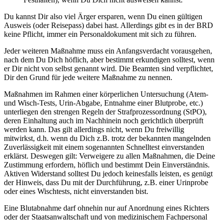
Du kannst Dir also viel Ärger ersparen, wenn Du einen gültigen
Ausweis (oder Reisepass) dabei hast. Allerdings gibt es in der BRD
keine Pflicht, immer ein Personaldokument mit sich zu führen.
Jeder weiteren Maßnahme muss ein Anfangsverdacht vorausgehen,
nach dem Du Dich höflich, aber bestimmt erkundigen solltest, wenn
er Dir nicht von selbst genannt wird. Die Beamten sind verpflichtet,
Dir den Grund für jede weitere Maßnahme zu nennen.
Maßnahmen im Rahmen einer körperlichen Untersuchung (Atem-
und Wisch-Tests, Urin-Abgabe, Entnahme einer Blutprobe, etc.)
unterliegen den strengen Regeln der Strafprozessordnung (StPO),
deren Einhaltung auch im Nachhinein noch gerichtlich überprüft
werden kann. Das gilt allerdings nicht, wenn Du freiwillig
mitwirkst, d.h. wenn du Dich z.B. trotz der bekannten mangelnden
Zuverlässigkeit mit einem sogenannten Schnelltest einverstanden
erklärst. Deswegen gilt: Verweigere zu allen Maßnahmen, die Deine
Zustimmung erfordern, höflich und bestimmt Dein Einverständnis.
Aktiven Widerstand solltest Du jedoch keinesfalls leisten, es genügt
der Hinweis, dass Du mit der Durchführung, z.B. einer Urinprobe
oder eines Wischtests, nicht einverstanden bist.
Eine Blutabnahme darf ohnehin nur auf Anordnung eines Richters
oder der Staatsanwaltschaft und von medizinischem Fachpersonal