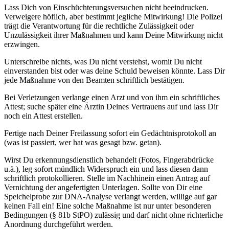
Lass Dich von Einschüchterungsversuchen nicht beeindrucken.
Verweigere höflich, aber bestimmt jegliche Mitwirkung! Die Polizei
trägt die Verantwortung für die rechtliche Zulässigkeit oder
Unzulässigkeit ihrer Maßnahmen und kann Deine Mitwirkung nicht
erzwingen.
Unterschreibe nichts, was Du nicht verstehst, womit Du nicht
einverstanden bist oder was deine Schuld beweisen könnte. Lass Dir
jede Maßnahme von den Beamten schriftlich bestätigen.
Bei Verletzungen verlange einen Arzt und von ihm ein schriftliches
Attest; suche später eine Ärztin Deines Vertrauens auf und lass Dir
noch ein Attest erstellen.
Fertige nach Deiner Freilassung sofort ein Gedächtnisprotokoll an
(was ist passiert, wer hat was gesagt bzw. getan).
Wirst Du erkennungsdienstlich behandelt (Fotos, Fingerabdrücke
u.ä.), leg sofort mündlich Widerspruch ein und lass diesen dann
schriftlich protokollieren. Stelle im Nachhinein einen Antrag auf
Vernichtung der angefertigten Unterlagen. Sollte von Dir eine
Speichelprobe zur DNA-Analyse verlangt werden, willige auf gar
keinen Fall ein! Eine solche Maßnahme ist nur unter besonderen
Bedingungen (§ 81b StPO) zulässig und darf nicht ohne richterliche
Anordnung durchgeführt werden.