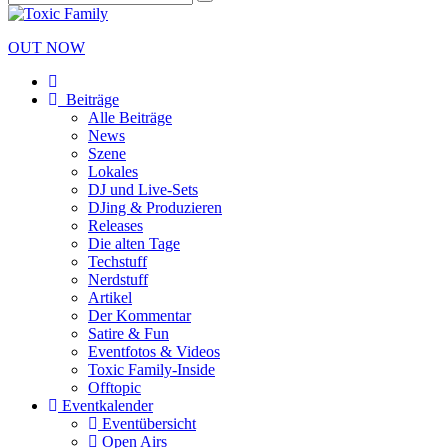
OUT NOW
Beiträge
Alle Beiträge
News
Szene
Lokales
DJ und Live-Sets
DJing & Produzieren
Releases
Die alten Tage
Techstuff
Nerdstuff
Artikel
Der Kommentar
Satire & Fun
Eventfotos & Videos
Toxic Family-Inside
Offtopic
Eventkalender
Eventübersicht
Open Airs