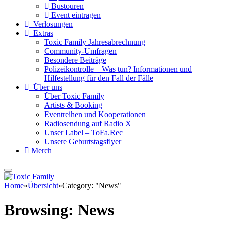
Bustouren
Event eintragen
Verlosungen
Extras
Toxic Family Jahresabrechnung
Community-Umfragen
Besondere Beiträge
Polizeikontrolle – Was tun? Informationen und
Hilfestellung für den Fall der Fälle
Über uns
Über Toxic Family
Artists & Booking
Eventreihen und Kooperationen
Radiosendung auf Radio X
Unser Label – ToFa.Rec
Unsere Geburtstagsflyer
Merch
Home
»
Übersicht
»
Category: "News"
Browsing:
News