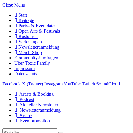
Close Menu
Start
Beiträge
Party- & Eventdates
Open Airs & Festivals
Bustouren
Verlosungen
Newsletteranmeldung
Merch-Shop
Community-Umfragen
Über Toxic Family
Impressum
Datenschutz
Facebook
X (Twitter)
Instagram
YouTube
Twitch
SoundCloud
Artists & Booking
Podcast
Aktueller Newsletter
Newsletteranmeldung
Archiv
Eventpromotion