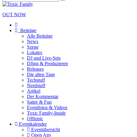
OUT NOW
Beiträge
Alle Beiträge
News
Szene
Lokales
DJ und Live-Sets
DJing & Produzieren
Releases
Die alten Tage
Techstuff
Nerdstuff
Artikel
Der Kommentar
Satire & Fun
Eventfotos & Videos
Toxic Family-Inside
Offtopic
Eventkalender
Eventübersicht
Open Airs