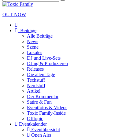
OUT NOW
Beiträge
Alle Beiträge
News
Szene
Lokales
DJ und Live-Sets
DJing & Produzieren
Releases
Die alten Tage
Techstuff
Nerdstuff
Artikel
Der Kommentar
Satire & Fun
Eventfotos & Videos
Toxic Family-Inside
Offtopic
Eventkalender
Eventübersicht
Open Airs