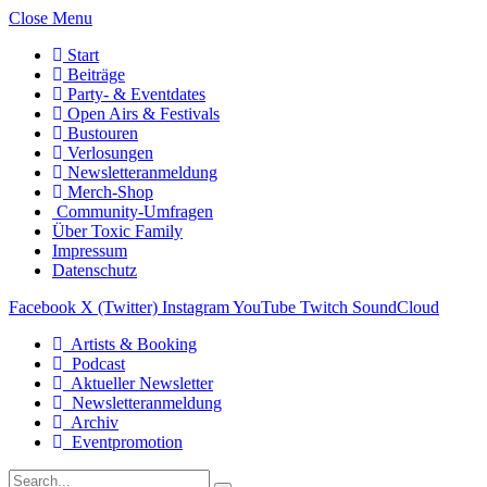
Close Menu
Start
Beiträge
Party- & Eventdates
Open Airs & Festivals
Bustouren
Verlosungen
Newsletteranmeldung
Merch-Shop
Community-Umfragen
Über Toxic Family
Impressum
Datenschutz
Facebook
X (Twitter)
Instagram
YouTube
Twitch
SoundCloud
Artists & Booking
Podcast
Aktueller Newsletter
Newsletteranmeldung
Archiv
Eventpromotion