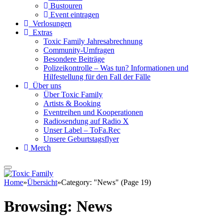
Bustouren
Event eintragen
Verlosungen
Extras
Toxic Family Jahresabrechnung
Community-Umfragen
Besondere Beiträge
Polizeikontrolle – Was tun? Informationen und
Hilfestellung für den Fall der Fälle
Über uns
Über Toxic Family
Artists & Booking
Eventreihen und Kooperationen
Radiosendung auf Radio X
Unser Label – ToFa.Rec
Unsere Geburtstagsflyer
Merch
Home
»
Übersicht
»
Category: "News" (Page 19)
Browsing:
News