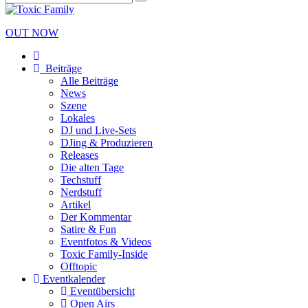
OUT NOW
Beiträge
Alle Beiträge
News
Szene
Lokales
DJ und Live-Sets
DJing & Produzieren
Releases
Die alten Tage
Techstuff
Nerdstuff
Artikel
Der Kommentar
Satire & Fun
Eventfotos & Videos
Toxic Family-Inside
Offtopic
Eventkalender
Eventübersicht
Open Airs