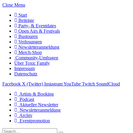
Close Menu
Start
Beiträge
Party- & Eventdates
Open Airs & Festivals
Bustouren
Verlosungen
Newsletteranmeldung
Merch-Shop
Community-Umfragen
Über Toxic Family
Impressum
Datenschutz
Facebook
X (Twitter)
Instagram
YouTube
Twitch
SoundCloud
Artists & Booking
Podcast
Aktueller Newsletter
Newsletteranmeldung
Archiv
Eventpromotion