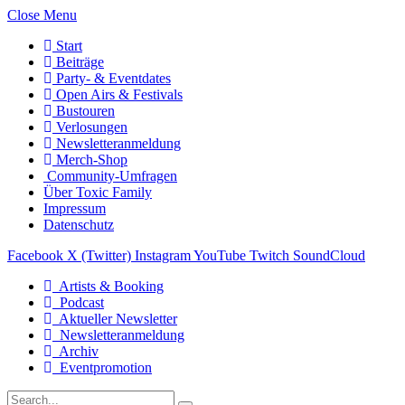
Close Menu
Start
Beiträge
Party- & Eventdates
Open Airs & Festivals
Bustouren
Verlosungen
Newsletteranmeldung
Merch-Shop
Community-Umfragen
Über Toxic Family
Impressum
Datenschutz
Facebook
X (Twitter)
Instagram
YouTube
Twitch
SoundCloud
Artists & Booking
Podcast
Aktueller Newsletter
Newsletteranmeldung
Archiv
Eventpromotion