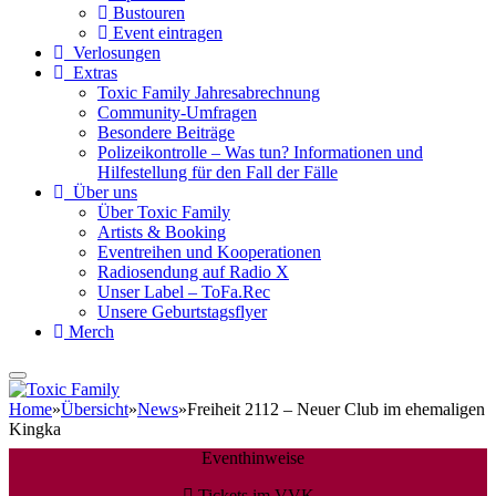
Bustouren
Event eintragen
Verlosungen
Extras
Toxic Family Jahresabrechnung
Community-Umfragen
Besondere Beiträge
Polizeikontrolle – Was tun? Informationen und
Hilfestellung für den Fall der Fälle
Über uns
Über Toxic Family
Artists & Booking
Eventreihen und Kooperationen
Radiosendung auf Radio X
Unser Label – ToFa.Rec
Unsere Geburtstagsflyer
Merch
Home
»
Übersicht
»
News
»
Freiheit 2112 – Neuer Club im ehemaligen
Kingka
Eventhinweise
Tickets im VVK