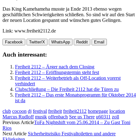
Das King Kamehameha musste ja Ende 2013 ebenso wegen
geschäftlichen Schwierigkeiten schließen. So sind wir auf den Start
der neuen Location gespannt und wünschen gutes Gelingen.
Link: www.freiheit2112.de
Facebook
Twitter/X
WhatsApp
Reddit
Email
Auch interessant:
Freiheit 2112 – Ärger nach dem Closing
Freiheit 2112 – Eröffnungstermin steht fest
Freiheit 2112 – Weiterbetrieb als Off-Location vorerst
verhindert
Clubschließung – Die Freiheit 2112 hat die Türen zu
Freiheit 2112 – Das erste Monatsprogramm für Oktober 2014
ist da
club
cocoon
dj
festival
freiheit
freiheit2112
homepage
location
Marcus Rudloff
musik
offenbach
See us There
u60311
zoll
Previous Article
ToFa Nightshift vom 25.06.2014 – Zu Gast Toni
Rios
Next Article
Sicherheitsrisiko Festivaltoiletten und andere
Ekligkeiten