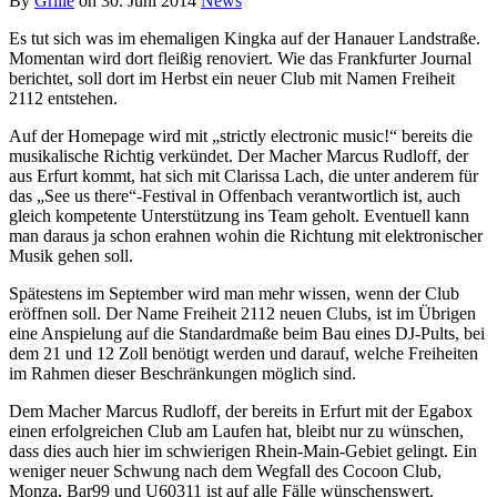
By
Grille
on
30. Juni 2014
News
Es tut sich was im ehemaligen Kingka auf der Hanauer Landstraße.
Momentan wird dort fleißig renoviert. Wie das Frankfurter Journal
berichtet, soll dort im Herbst ein neuer Club mit Namen Freiheit
2112 entstehen.
Auf der Homepage wird mit „strictly electronic music!“ bereits die
musikalische Richtig verkündet. Der Macher Marcus Rudloff, der
aus Erfurt kommt, hat sich mit Clarissa Lach, die unter anderem für
das „See us there“-Festival in Offenbach verantwortlich ist, auch
gleich kompetente Unterstützung ins Team geholt. Eventuell kann
man daraus ja schon erahnen wohin die Richtung mit elektronischer
Musik gehen soll.
Spätestens im September wird man mehr wissen, wenn der Club
eröffnen soll. Der Name Freiheit 2112 neuen Clubs, ist im Übrigen
eine Anspielung auf die Standardmaße beim Bau eines DJ-Pults, bei
dem 21 und 12 Zoll benötigt werden und darauf, welche Freiheiten
im Rahmen dieser Beschränkungen möglich sind.
Dem Macher Marcus Rudloff, der bereits in Erfurt mit der Egabox
einen erfolgreichen Club am Laufen hat, bleibt nur zu wünschen,
dass dies auch hier im schwierigen Rhein-Main-Gebiet gelingt. Ein
weniger neuer Schwung nach dem Wegfall des Cocoon Club,
Monza, Bar99 und U60311 ist auf alle Fälle wünschenswert.