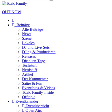
OUT NOW
Beiträge
Alle Beiträge
News
Szene
Lokales
DJ und Live-Sets
DJing & Produzieren
Releases
Die alten Tage
Techstuff
Nerdstuff
Artikel
Der Kommentar
Satire & Fun
Eventfotos & Videos
Toxic Family-Inside
Offtopic
Eventkalender
Eventübersicht
Open Airs