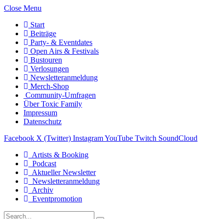
Close Menu
Start
Beiträge
Party- & Eventdates
Open Airs & Festivals
Bustouren
Verlosungen
Newsletteranmeldung
Merch-Shop
Community-Umfragen
Über Toxic Family
Impressum
Datenschutz
Facebook
X (Twitter)
Instagram
YouTube
Twitch
SoundCloud
Artists & Booking
Podcast
Aktueller Newsletter
Newsletteranmeldung
Archiv
Eventpromotion