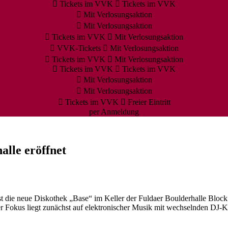
Tickets im VVK
Tickets im VVK
Mit Verlosungsaktion
Mit Verlosungsaktion
Tickets im VVK
Mit Verlosungsaktion
VVK-Tickets
Mit Verlosungsaktion
Tickets im VVK
Mit Verlosungsaktion
Tickets im VVK
Tickets im VVK
Mit Verlosungsaktion
Mit Verlosungsaktion
Tickets im VVK
Freier Eintritt
per Anmeldung
alle eröffnet
 die neue Diskothek „Base“ im Keller der Fuldaer Boulderhalle Block Ba
 Fokus liegt zunächst auf elektronischer Musik mit wechselnden DJ-Ko