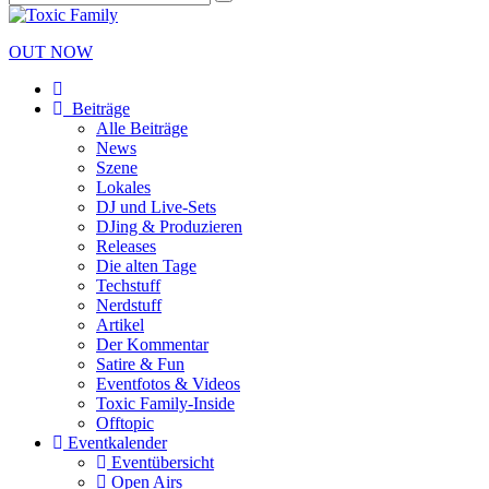
OUT NOW
Beiträge
Alle Beiträge
News
Szene
Lokales
DJ und Live-Sets
DJing & Produzieren
Releases
Die alten Tage
Techstuff
Nerdstuff
Artikel
Der Kommentar
Satire & Fun
Eventfotos & Videos
Toxic Family-Inside
Offtopic
Eventkalender
Eventübersicht
Open Airs