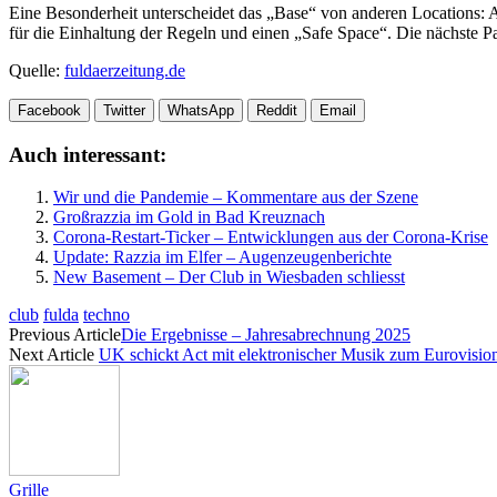
Eine Besonderheit unterscheidet das „Base“ von anderen Locations:
für die Einhaltung der Regeln und einen „Safe Space“. Die nächste Pa
Quelle:
fuldaerzeitung.de
Facebook
Twitter
WhatsApp
Reddit
Email
Auch interessant:
Wir und die Pandemie – Kommentare aus der Szene
Großrazzia im Gold in Bad Kreuznach
Corona-Restart-Ticker – Entwicklungen aus der Corona-Krise
Update: Razzia im Elfer – Augenzeugenberichte
New Basement – Der Club in Wiesbaden schliesst
club
fulda
techno
Previous Article
Die Ergebnisse – Jahresabrechnung 2025
Next Article
UK schickt Act mit elektronischer Musik zum Eurovisio
Grille