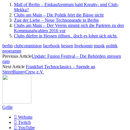
Mall of Berlin – Einkaufzentrum bald Kreativ- und Club-
Mekka?
Clubs am Main – Die Politik hört die Bässe nicht
Zug der Liebe – Neue Technoparade in Berlin
Clubs am Main – Der Verein nimmt sich die Parteien zu den
Kommunalwahlen 2016 vor
Clubs dürfen in Hessen öffnen.. doch es lohnt sich nicht.
berlin
clubcommision
facebook
hessen
livekomm
musik
politik
programm
Previous Article
Update: Fusion Festival – Die Behörden stressen
rum
Next Article
Frankfurt Technoclassics – Spende an
StreetBunnyCrew e.V.
Grille
Website
Twitch
YouTube