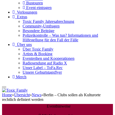
Bustouren
Event eintragen
Verlosungen
Extras
Toxic Family Jahresabrechnung
Community-Umfragen
Besondere Beiträge
Polizeikontrolle – Was tun? Informationen und
Hilfestellung für den Fall der Fälle
Über uns
Über Toxic Family
Artists & Booking
Eventreihen und Kooperationen
Radiosendung auf Radio X
Unser Label – ToFa.Rec
Unsere Geburtstagsflyer
Merch
Home
»
Übersicht
»
News
»
Berlin – Clubs sollen als Kulturorte
rechtlich definiert werden
Eventhinweise