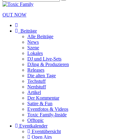
OUT NOW
Beiträge
Alle Beiträge
News
Szene
Lokales
DJ und Live-Sets
DJing & Produzieren
Releases
Die alten Tage
Techstuff
Nerdstuff
Artikel
Der Kommentar
Satire & Fun
Eventfotos & Videos
Toxic Family-Inside
Offtopic
Eventkalender
Eventübersicht
Open Airs