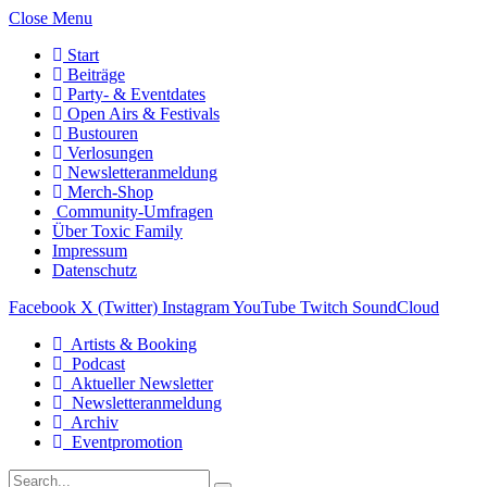
Close Menu
Start
Beiträge
Party- & Eventdates
Open Airs & Festivals
Bustouren
Verlosungen
Newsletteranmeldung
Merch-Shop
Community-Umfragen
Über Toxic Family
Impressum
Datenschutz
Facebook
X (Twitter)
Instagram
YouTube
Twitch
SoundCloud
Artists & Booking
Podcast
Aktueller Newsletter
Newsletteranmeldung
Archiv
Eventpromotion