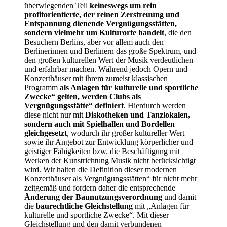
überwiegenden Teil
keineswegs um rein
profitorientierte, der reinen Zerstreuung und
Entspannung dienende Vergnügungsstätten,
sondern vielmehr um Kulturorte handelt
, die den
Besuchern Berlins, aber vor allem auch den
Berlinerinnen und Berlinern das große Spektrum, und
den großen kulturellen Wert der Musik verdeutlichen
und erfahrbar machen. Während jedoch Opern und
Konzerthäuser mit ihrem zumeist klassischen
Programm
als Anlagen für kulturelle und sportliche
Zwecke“ gelten, werden Clubs als
Vergnügungsstätte“ definiert
. Hierdurch werden
diese nicht nur mit
Diskotheken und Tanzlokalen,
sondern auch mit Spielhallen und Bordellen
gleichgesetzt
, wodurch ihr großer kultureller Wert
sowie ihr Angebot zur Entwicklung körperlicher und
geistiger Fähigkeiten bzw. die Beschäftigung mit
Werken der Kunstrichtung Musik nicht berücksichtigt
wird. Wir halten die Definition dieser modernen
Konzerthäuser als Vergnügungsstätten“ für nicht mehr
zeitgemäß und fordern daher die entsprechende
Änderung der Baunutzungsverordnung
und damit
die
baurechtliche Gleichstellung
mit „Anlagen für
kulturelle und sportliche Zwecke“. Mit dieser
Gleichstellung und den damit verbundenen