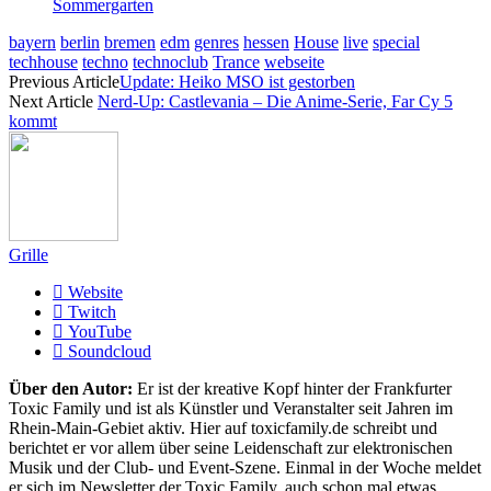
Sommergarten
bayern
berlin
bremen
edm
genres
hessen
House
live
special
techhouse
techno
technoclub
Trance
webseite
Previous Article
Update: Heiko MSO ist gestorben
Next Article
Nerd-Up: Castlevania – Die Anime-Serie, Far Cy 5
kommt
Grille
Website
Twitch
YouTube
Soundcloud
Über den Autor:
Er ist der kreative Kopf hinter der Frankfurter
Toxic Family und ist als Künstler und Veranstalter seit Jahren im
Rhein-Main-Gebiet aktiv. Hier auf toxicfamily.de schreibt und
berichtet er vor allem über seine Leidenschaft zur elektronischen
Musik und der Club- und Event-Szene. Einmal in der Woche meldet
er sich im Newsletter der Toxic Family, auch schon mal etwas