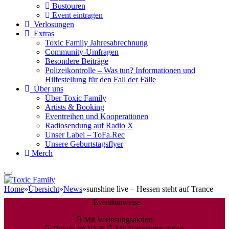
Bustouren
Event eintragen
Verlosungen
Extras
Toxic Family Jahresabrechnung
Community-Umfragen
Besondere Beiträge
Polizeikontrolle – Was tun? Informationen und
Hilfestellung für den Fall der Fälle
Über uns
Über Toxic Family
Artists & Booking
Eventreihen und Kooperationen
Radiosendung auf Radio X
Unser Label – ToFa.Rec
Unsere Geburtstagsflyer
Merch
Home
»
Übersicht
»
News
»
sunshine live – Hessen steht auf Trance
Eventhinweise
Mit Verlosungsaktion
Tickets im VVK
Mit Verlosungsaktion