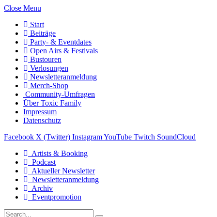
Close Menu
Start
Beiträge
Party- & Eventdates
Open Airs & Festivals
Bustouren
Verlosungen
Newsletteranmeldung
Merch-Shop
Community-Umfragen
Über Toxic Family
Impressum
Datenschutz
Facebook
X (Twitter)
Instagram
YouTube
Twitch
SoundCloud
Artists & Booking
Podcast
Aktueller Newsletter
Newsletteranmeldung
Archiv
Eventpromotion