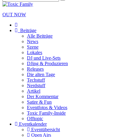
OUT NOW
Beiträge
Alle Beiträge
News
Szene
Lokales
DJ und Live-Sets
DJing & Produzieren
Releases
Die alten Tage
Techstuff
Nerdstuff
Artikel
Der Kommentar
Satire & Fun
Eventfotos & Videos
Toxic Family-Inside
Offtopic
Eventkalender
Eventübersicht
Open Airs