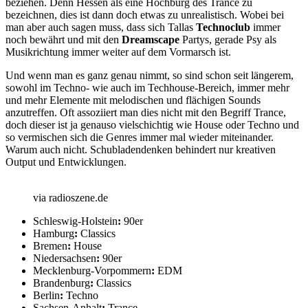
beziehen. Denn Hessen als eine Hochburg des Trance zu
bezeichnen, dies ist dann doch etwas zu unrealistisch. Wobei bei
man aber auch sagen muss, dass sich Tallas
Technoclub
immer
noch bewährt und mit den
Dreamscape
Partys, gerade Psy als
Musikrichtung immer weiter auf dem Vormarsch ist.
Und wenn man es ganz genau nimmt, so sind schon seit längerem,
sowohl im Techno- wie auch im Techhouse-Bereich, immer mehr
und mehr Elemente mit melodischen und flächigen Sounds
anzutreffen. Oft assoziiert man dies nicht mit den Begriff Trance,
doch dieser ist ja genauso vielschichtig wie House oder Techno und
so vermischen sich die Genres immer mal wieder miteinander.
Warum auch nicht. Schubladendenken behindert nur kreativen
Output und Entwicklungen.
via radioszene.de
Schleswig-Holstein
:
90er
Hamburg
:
Classics
Bremen
:
House
Niedersachsen
:
90er
Mecklenburg-Vorpommern
:
EDM
Brandenburg
:
Classics
Berlin
:
Techno
Sachsen-Anhalt
:
Trance