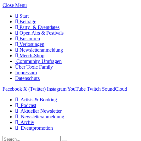
Close Menu
Start
Beiträge
Party- & Eventdates
Open Airs & Festivals
Bustouren
Verlosungen
Newsletteranmeldung
Merch-Shop
Community-Umfragen
Über Toxic Family
Impressum
Datenschutz
Facebook
X (Twitter)
Instagram
YouTube
Twitch
SoundCloud
Artists & Booking
Podcast
Aktueller Newsletter
Newsletteranmeldung
Archiv
Eventpromotion