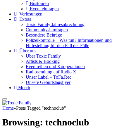
Bustouren
Event eintragen
Verlosungen
Extras
Toxic Family Jahresabrechnung
Community-Umfragen
Besondere Beiträge
Polizeikontrolle – Was tun? Informationen und
Hilfestellung für den Fall der Fälle
Über uns
Über Toxic Family
Artists & Booking
Eventreihen und Kooperationen
Radiosendung auf Radio X
Unser Label – ToFa.Rec
Unsere Geburtstagsflyer
Merch
Home
»
Posts Tagged "technoclub"
Browsing:
technoclub