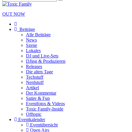
OUT NOW
Beiträge
Alle Beiträge
News
Szene
Lokales
DJ und Live-Sets
DJing & Produzieren
Releases
Die alten Tage
Techstuff
Nerdstuff
Artikel
Der Kommentar
Satire & Fun
Eventfotos & Videos
Toxic Family-Inside
Offtopic
Eventkalender
Eventübersicht
Open Airs