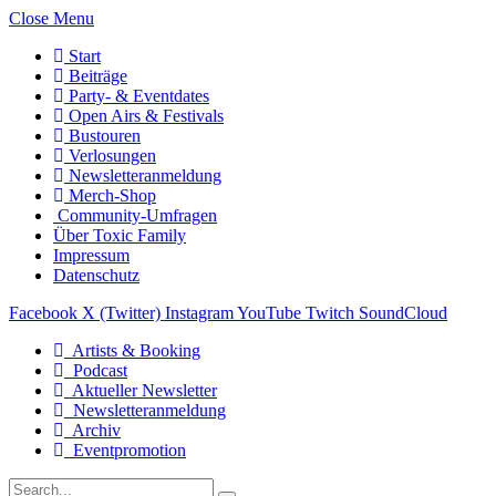
Close Menu
Start
Beiträge
Party- & Eventdates
Open Airs & Festivals
Bustouren
Verlosungen
Newsletteranmeldung
Merch-Shop
Community-Umfragen
Über Toxic Family
Impressum
Datenschutz
Facebook
X (Twitter)
Instagram
YouTube
Twitch
SoundCloud
Artists & Booking
Podcast
Aktueller Newsletter
Newsletteranmeldung
Archiv
Eventpromotion