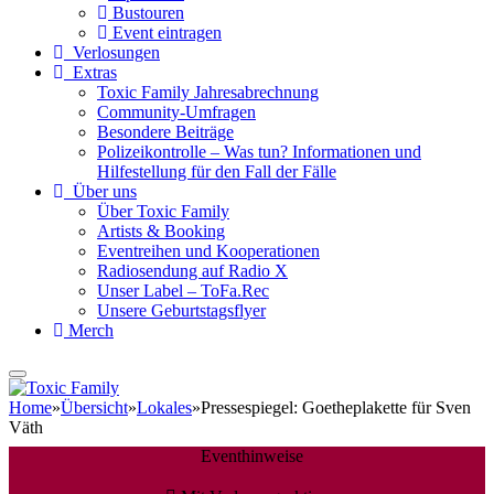
Bustouren
Event eintragen
Verlosungen
Extras
Toxic Family Jahresabrechnung
Community-Umfragen
Besondere Beiträge
Polizeikontrolle – Was tun? Informationen und
Hilfestellung für den Fall der Fälle
Über uns
Über Toxic Family
Artists & Booking
Eventreihen und Kooperationen
Radiosendung auf Radio X
Unser Label – ToFa.Rec
Unsere Geburtstagsflyer
Merch
Home
»
Übersicht
»
Lokales
»
Pressespiegel: Goetheplakette für Sven
Väth
Eventhinweise