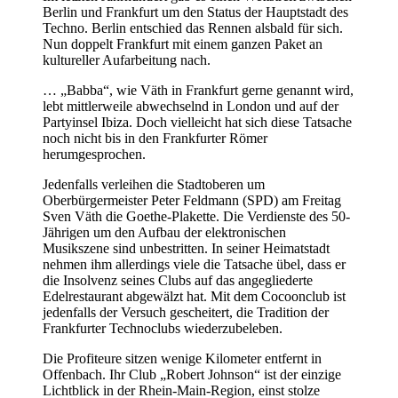
Berlin und Frankfurt um den Status der Hauptstadt des
Techno. Berlin entschied das Rennen alsbald für sich.
Nun doppelt Frankfurt mit einem ganzen Paket an
kultureller Aufarbeitung nach.
… „Babba“, wie Väth in Frankfurt gerne genannt wird,
lebt mittlerweile abwechselnd in London und auf der
Partyinsel Ibiza. Doch vielleicht hat sich diese Tatsache
noch nicht bis in den Frankfurter Römer
herumgesprochen.
Jedenfalls verleihen die Stadtoberen um
Oberbürgermeister Peter Feldmann (SPD) am Freitag
Sven Väth die Goethe-Plakette. Die Verdienste des 50-
Jährigen um den Aufbau der elektronischen
Musikszene sind unbestritten. In seiner Heimatstadt
nehmen ihm allerdings viele die Tatsache übel, dass er
die Insolvenz seines Clubs auf das angegliederte
Edelrestaurant abgewälzt hat. Mit dem Cocoonclub ist
jedenfalls der Versuch gescheitert, die Tradition der
Frankfurter Technoclubs wiederzubeleben.
Die Profiteure sitzen wenige Kilometer entfernt in
Offenbach. Ihr Club „Robert Johnson“ ist der einzige
Lichtblick in der Rhein-Main-Region, einst stolze