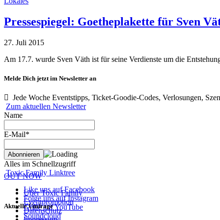
Lokales
Pressespiegel: Goetheplakette für Sven Vä
27. Juli 2015
Am 17.7. wurde Sven Väth ist für seine Verdienste um die Entstehun
Melde Dich jetzt im Newsletter an
Jede Woche Eventstipps, Ticket-Goodie-Codes, Verlosungen, Szen
Zum aktuellen Newsletter
Name
E-Mail*
Alles im Schnellzugriff
Toxic Family Linktree
OUT NOW
Like uns auf Facebook
Über Toxic Family
Folge uns auf Instagram
Eventpromotion
Aktuelle Umfrage
Grille auf YouTube
Datenschutz
Soundcloud
Impressum