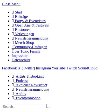
Close Menu
Start
Beiträge
Party- & Eventdates
Open Airs & Festivals
Bustouren
Verlosungen
Newsletteranmeldung
Merch-Shop
Community-Umfragen
Über Toxic Family
Impressum
Datenschutz
Facebook
X (Twitter)
Instagram
YouTube
Twitch
SoundCloud
Artists & Booking
Podcast
Aktueller Newsletter
Newsletteranmeldung
Archiv
Eventpromotion