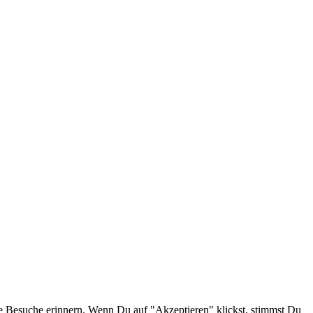
e Besuche erinnern. Wenn Du auf "Akzeptieren" klickst, stimmst Du