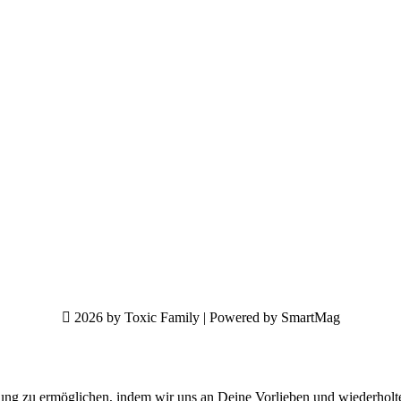
2026 by Toxic Family | Powered by SmartMag
ung zu ermöglichen, indem wir uns an Deine Vorlieben und wiederholt