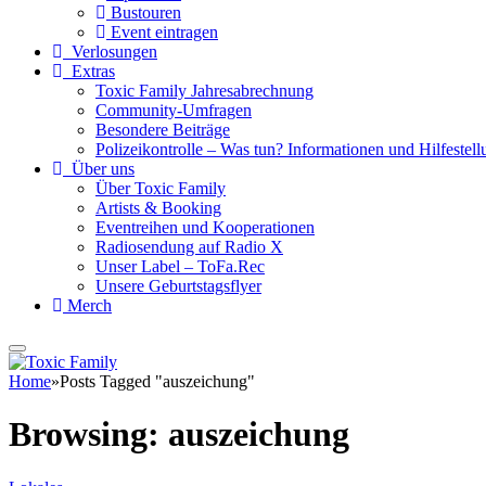
Bustouren
Event eintragen
Verlosungen
Extras
Toxic Family Jahresabrechnung
Community-Umfragen
Besondere Beiträge
Polizeikontrolle – Was tun? Informationen und Hilfestellu
Über uns
Über Toxic Family
Artists & Booking
Eventreihen und Kooperationen
Radiosendung auf Radio X
Unser Label – ToFa.Rec
Unsere Geburtstagsflyer
Merch
Home
»
Posts Tagged "auszeichung"
Browsing:
auszeichung