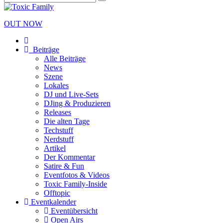
OUT NOW
Beiträge
Alle Beiträge
News
Szene
Lokales
DJ und Live-Sets
DJing & Produzieren
Releases
Die alten Tage
Techstuff
Nerdstuff
Artikel
Der Kommentar
Satire & Fun
Eventfotos & Videos
Toxic Family-Inside
Offtopic
Eventkalender
Eventübersicht
Open Airs