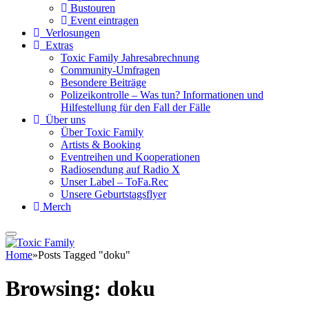
Bustouren
Event eintragen
Verlosungen
Extras
Toxic Family Jahresabrechnung
Community-Umfragen
Besondere Beiträge
Polizeikontrolle – Was tun? Informationen und
Hilfestellung für den Fall der Fälle
Über uns
Über Toxic Family
Artists & Booking
Eventreihen und Kooperationen
Radiosendung auf Radio X
Unser Label – ToFa.Rec
Unsere Geburtstagsflyer
Merch
Home
»
Posts Tagged "doku"
Browsing:
doku