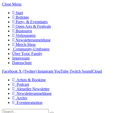
Close Menu
Start
Beiträge
Party- & Eventdates
Open Airs & Festivals
Bustouren
Verlosungen
Newsletteranmeldung
Merch-Shop
Community-Umfragen
Über Toxic Family
Impressum
Datenschutz
Facebook
X (Twitter)
Instagram
YouTube
Twitch
SoundCloud
Artists & Booking
Podcast
Aktueller Newsletter
Newsletteranmeldung
Archiv
Eventpromotion