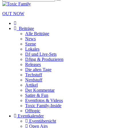
OUT NOW
Beiträge
Alle Beiträge
News
Szene
Lokales
DJ und Live-Sets
DJing & Produzieren
Releases
Die alten Tage
Techstuff
Nerdstuff
Artikel
Der Kommentar
Satire & Fun
Eventfotos & Videos
Toxic Family-Inside
Offtopic
Eventkalender
Eventübersicht
Open Airs