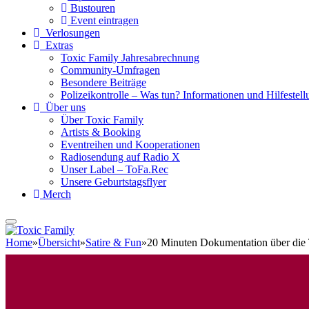
Bustouren
Event eintragen
Verlosungen
Extras
Toxic Family Jahresabrechnung
Community-Umfragen
Besondere Beiträge
Polizeikontrolle – Was tun? Informationen und Hilfestellu
Über uns
Über Toxic Family
Artists & Booking
Eventreihen und Kooperationen
Radiosendung auf Radio X
Unser Label – ToFa.Rec
Unsere Geburtstagsflyer
Merch
Home
»
Übersicht
»
Satire & Fun
»
20 Minuten Dokumentation über die