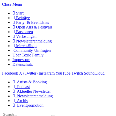
Close Menu
Start
Beiträge
Party- & Eventdates
Open Airs & Festivals
Bustouren
Verlosungen
Newsletteranmeldung
Merch-Shop
Community-Umfragen
Über Toxic Family
Impressum
Datenschutz
Facebook
X (Twitter)
Instagram
YouTube
Twitch
SoundCloud
Artists & Booking
Podcast
Aktueller Newsletter
Newsletteranmeldung
Archiv
Eventpromotion