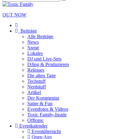
OUT NOW
Beiträge
Alle Beiträge
News
Szene
Lokales
DJ und Live-Sets
DJing & Produzieren
Releases
Die alten Tage
Techstuff
Nerdstuff
Artikel
Der Kommentar
Satire & Fun
Eventfotos & Videos
Toxic Family-Inside
Offtopic
Eventkalender
Eventübersicht
Open Airs