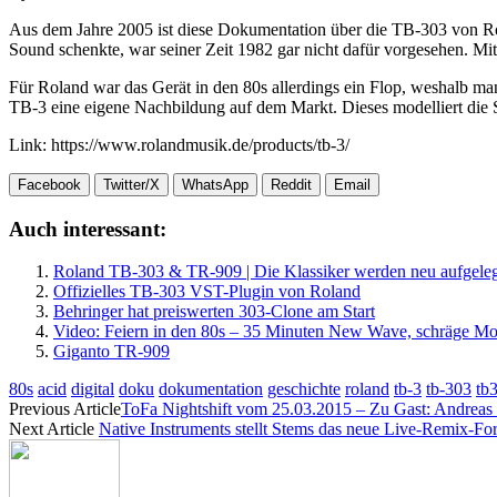
Aus dem Jahre 2005 ist diese Dokumentation über die TB-303 von Rola
Sound schenkte, war seiner Zeit 1982 gar nicht dafür vorgesehen. M
Für Roland war das Gerät in den 80s allerdings ein Flop, weshalb man
TB-3 eine eigene Nachbildung auf dem Markt. Dieses modelliert die Sc
Link: https://www.rolandmusik.de/products/tb-3/
Facebook
Twitter/X
WhatsApp
Reddit
Email
Auch interessant:
Roland TB-303 & TR-909 | Die Klassiker werden neu aufgeleg
Offizielles TB-303 VST-Plugin von Roland
Behringer hat preiswerten 303-Clone am Start
Video: Feiern in den 80s – 35 Minuten New Wave, schräge M
Giganto TR-909
80s
acid
digital
doku
dokumentation
geschichte
roland
tb-3
tb-303
tb
Previous Article
ToFa Nightshift vom 25.03.2015 – Zu Gast: Andrea
Next Article
Native Instruments stellt Stems das neue Live-Remix-Fo