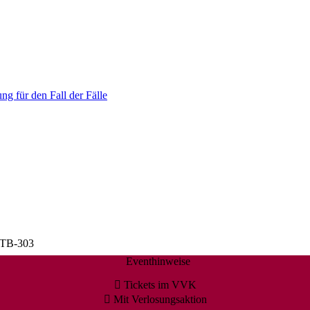
ng für den Fall der Fälle
 TB-303
Eventhinweise
Tickets im VVK
Mit Verlosungsaktion