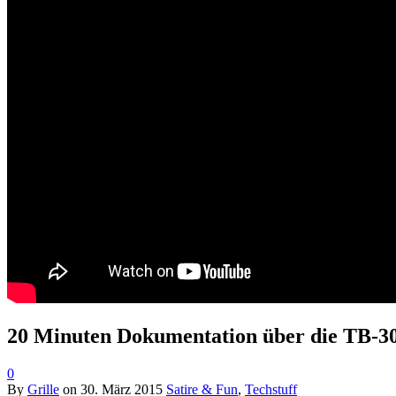
20 Minuten Dokumentation über die TB-3
0
By
Grille
on
30. März 2015
Satire & Fun
,
Techstuff