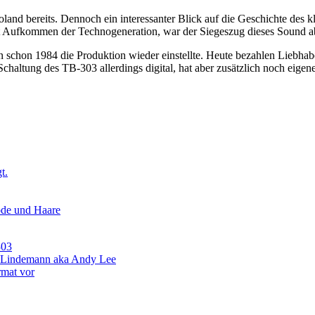
nd bereits. Dennoch ein interessanter Blick auf die Geschichte des k
it Aufkommen der Technogeneration, war der Siegeszug dieses Sound ab
 schon 1984 die Produktion wieder einstellte. Heute bezahlen Liebhabe
haltung des TB-303 allerdings digital, hat aber zusätzlich noch eigene
t.
ode und Haare
303
s Lindemann aka Andy Lee
rmat vor