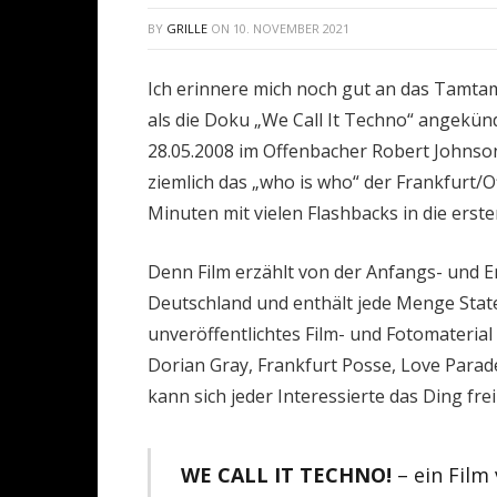
BY
GRILLE
ON
10. NOVEMBER 2021
Ich erinnere mich noch gut an das Tamta
als die Doku „We Call It Techno“ angekün
28.05.2008 im Offenbacher Robert Johnso
ziemlich das „who is who“ der Frankfurt
Minuten mit vielen Flashbacks in die ers
Denn Film erzählt von der Anfangs- und 
Deutschland und enthält jede Menge Stat
unveröffentlichtes Film- und Fotomateria
Dorian Gray, Frankfurt Posse, Love Parad
kann sich jeder Interessierte das Ding fre
WE CALL IT TECHNO!
–
ein Film