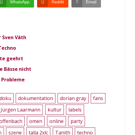
WhatsApp
Reddit
Email
r Sven Väth
 Techno
te geehrt
ie Bässe nicht
 Probleme
doku
dokumentation
dorian gray
fans
Jürgen Laarmann
kultur
labels
offenbach
omen
online
party
h
szene
talla 2xlc
Tanith
techno