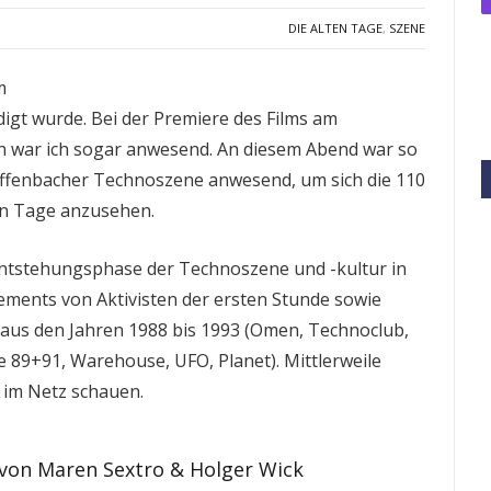
DIE ALTEN TAGE
,
SZENE
m
digt wurde. Bei der Premiere des Films am
n war ich sogar anwesend. An diesem Abend war so
/Offenbacher Technoszene anwesend, um sich die 110
ten Tage anzusehen.
Entstehungsphase der Technoszene und -kultur in
ements von Aktivisten der ersten Stunde sowie
l aus den Jahren 1988 bis 1993 (Omen, Technoclub,
e 89+91, Warehouse, UFO, Planet). Mittlerweile
i im Netz schauen.
 von Maren Sextro & Holger Wick