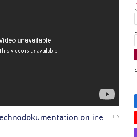
E
A
 Technodokumentation online
0