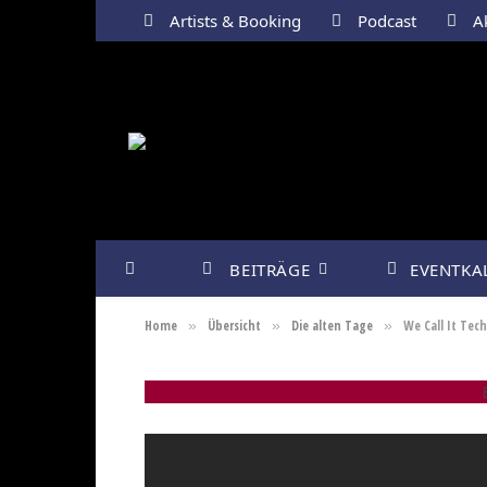
Artists & Booking
Podcast
Ak
BEITRÄGE
EVENTKA
Home
Übersicht
Die alten Tage
We Call It Te
»
»
»
E