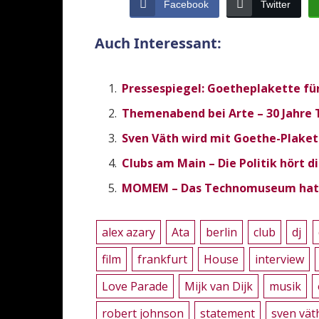
Facebook
Twitter
Auch Interessant:
Pressespiegel: Goetheplakette fü
Themenabend bei Arte – 30 Jahre
Sven Väth wird mit Goethe-Plaket
Clubs am Main – Die Politik hört d
MOMEM – Das Technomuseum hat
alex azary
Ata
berlin
club
dj
film
frankfurt
House
interview
Love Parade
Mijk van Dijk
musik
robert johnson
statement
sven vät