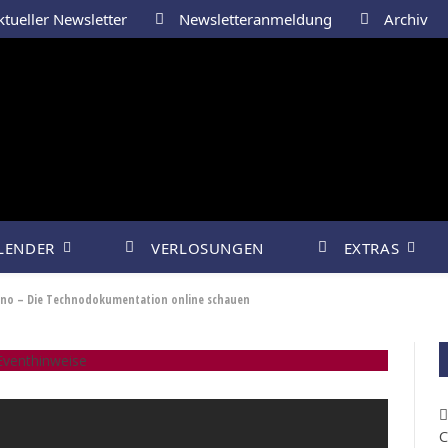
tueller Newsletter
Newsletteranmeldung
Archiv
LENDER
VERLOSUNGEN
EXTRAS
chno – Die Technodokumentation online schauen
venthinweise
C