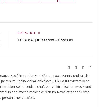
E
NEXT ARTICLE
t
TOFA016 | Kusserow – Notes 01
n
Website
Twitch
YouTube
Soundcloud
kreative Kopf hinter der Frankfurter Toxic Family und ist als
t Jahren im Rhein-Main-Gebiet aktiv. Hier auf toxicfamily.de
 allem über seine Leidenschaft zur elektronischen Musik und
inmal in der Woche meldet er sich im Newsletter der Toxic
 persönlicher zu Wort.