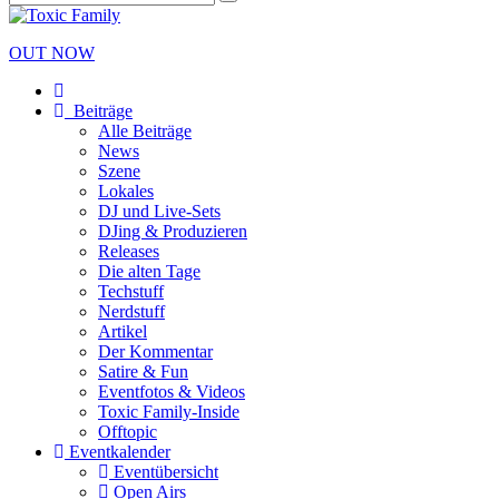
OUT NOW
Beiträge
Alle Beiträge
News
Szene
Lokales
DJ und Live-Sets
DJing & Produzieren
Releases
Die alten Tage
Techstuff
Nerdstuff
Artikel
Der Kommentar
Satire & Fun
Eventfotos & Videos
Toxic Family-Inside
Offtopic
Eventkalender
Eventübersicht
Open Airs