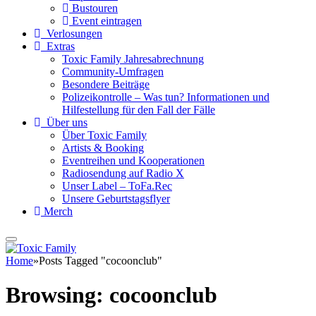
Bustouren
Event eintragen
Verlosungen
Extras
Toxic Family Jahresabrechnung
Community-Umfragen
Besondere Beiträge
Polizeikontrolle – Was tun? Informationen und
Hilfestellung für den Fall der Fälle
Über uns
Über Toxic Family
Artists & Booking
Eventreihen und Kooperationen
Radiosendung auf Radio X
Unser Label – ToFa.Rec
Unsere Geburtstagsflyer
Merch
Home
»
Posts Tagged "cocoonclub"
Browsing:
cocoonclub