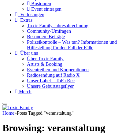
Bustouren
Event eintragen
Verlosungen
Extras
Toxic Family Jahresabrechnung
Community-Umfragen
Besondere Beiträge
Polizeikontrolle – Was tun? Informationen und
Hilfestellung für den Fall der Fälle
Über uns
Über Toxic Family
Artists & Booking
Eventreihen und Kooperationen
Radiosendung auf Radio X
Unser Label – ToFa.Rec
Unsere Geburtstagsflyer
Merch
Home
»
Posts Tagged "veranstaltung"
Browsing:
veranstaltung