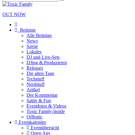
OUT NOW
Beiträge
Alle Beiträge
News
Szene
Lokales
DJ und Live-Sets
DJing & Produzieren
Releases
Die alten Tage
Techstuff
Nerdstuff
Artikel
Der Kommentar
Satire & Fun
Eventfotos & Videos
Toxic Family-Inside
Offtopic
Eventkalender
Eventübersicht
Open Airs