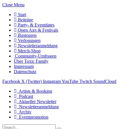
Close Menu
Start
Beiträge
Party- & Eventdates
Open Airs & Festivals
Bustouren
Verlosungen
Newsletteranmeldung
Merch-Shop
Community-Umfragen
Über Toxic Family
Impressum
Datenschutz
Facebook
X (Twitter)
Instagram
YouTube
Twitch
SoundCloud
Artists & Booking
Podcast
Aktueller Newsletter
Newsletteranmeldung
Archiv
Eventpromotion