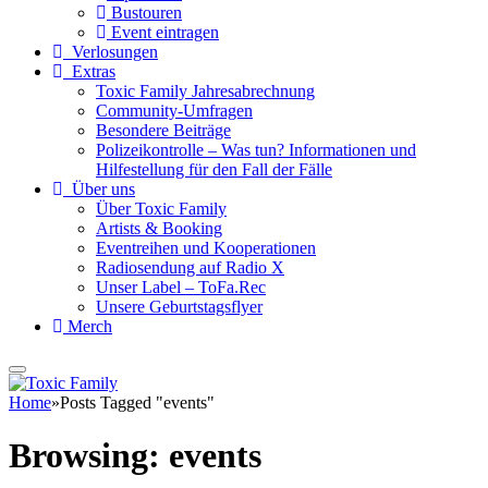
Bustouren
Event eintragen
Verlosungen
Extras
Toxic Family Jahresabrechnung
Community-Umfragen
Besondere Beiträge
Polizeikontrolle – Was tun? Informationen und
Hilfestellung für den Fall der Fälle
Über uns
Über Toxic Family
Artists & Booking
Eventreihen und Kooperationen
Radiosendung auf Radio X
Unser Label – ToFa.Rec
Unsere Geburtstagsflyer
Merch
Home
»
Posts Tagged "events"
Browsing:
events