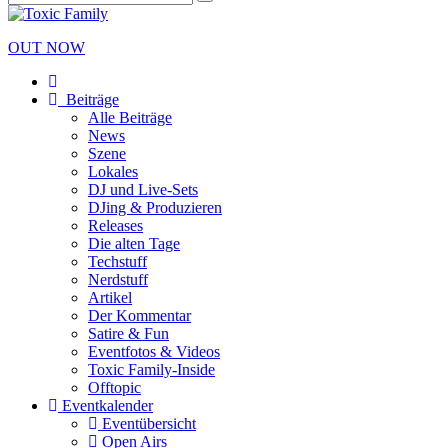
OUT NOW
Beiträge
Alle Beiträge
News
Szene
Lokales
DJ und Live-Sets
DJing & Produzieren
Releases
Die alten Tage
Techstuff
Nerdstuff
Artikel
Der Kommentar
Satire & Fun
Eventfotos & Videos
Toxic Family-Inside
Offtopic
Eventkalender
Eventübersicht
Open Airs