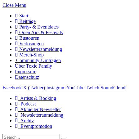
Close Menu
Start
Beiträge
Party- & Eventdates
Open Airs & Festivals
Bustouren
Verlosungen
Newsletteranmeldung
Merch-Shop
Community-Umfragen
Über Toxic Family
Impressum
Datenschutz
Facebook
X (Twitter)
Instagram
YouTube
Twitch
SoundCloud
Artists & Booking
Podcast
Aktueller Newsletter
Newsletteranmeldung
Archiv
Eventpromotion