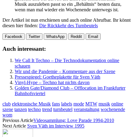
Musik auszuleben passt so ein „Behältnis“ besten dazu,
wenn man mal wieder ein Wochenende unterwegs ist.
Der Artikel ist nun erschienen und auch online Abrufbar. Ihr könnt
diesen hier finden:
Die Rückkehr des Turnbeutels
Facebook
Twitter
WhatsApp
Reddit
Email
Auch interessant:
We Call It Techno – Die Technodokumentation online
schauen
Wir und die Pandemie – Kommentare aus der Szene
Pressespiegel: Goetheplakette für Sven Väth
Vinyl-Hype – Techno hat nichts davon
Golden Gate/Diamond Club – Offlocation im Frankfurter
Bahnhofsviertel
club
elektronische Musik
fans
labels
mode
MTW
musik
online
szene
tanzen
techno
trend
turnbeutel
veranstaltung
wochenende
wom
Previous Article
Videosammlung: Love Parade 1994-2010
Next Article
Sven Väth im Interview 1995