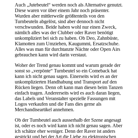
Auch „Jutebeutel“ werden noch als Alternative genutzt.
Diese waren vor über einem Jahr noch präsenter.
Wurden aber mittlerweile größtenteils von den
Turnbeuteln abgelöst, sind aber dennoch nicht
verschwunden. Beide haben wohl nur einen Zweck,
nämlich alles was der Clubber oder Raver benötigt
unkompliziert bei sich zu haben. Ob Deo, Zahnbüste,
Klamotten zum Umziehen, Kaugummi, Ersatzschuhe.
Alles was man für durchtanzte Nächte oder Open Airs
gebrauchen kann wird darin verstaut.
Woher der Trend genau kommt und warum gerade der
sonst so „verpönte“ Turnbeutel so ein Comeback hat
kann ich nicht genau sagen. Einerseits wird es an der
unkomplizierten Handhabung und Transport auf den
Rücken liegen. Denn oft kann man diesen beim Tanzen
einfach tragen. Andererseits wird es auch daran liegen,
das Labels und Veranstalter spezielle Fassungen mit
Logos verkaufen und die Fans dies gerne als
Merchandiseartikel annehmen.
Ob der Turnbeutel auch ausserhalb der Szene angesagt
ist, oder es noch wird kann ich nicht genau sagen. Aber
ich schätze eher weniger. Denn der Raver ist anders
gestrickt und bei der Art die Liebe zu elektronischen