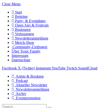
Close Menu
Start
Beiträge
Party- & Eventdates
Open Airs & Festivals
Bustouren
Verlosungen
Newsletteranmeldung
Merch-Shop
Community-Umfragen
Über Toxic Family
Impressum
Datenschutz
Facebook
X (Twitter)
Instagram
YouTube
Twitch
SoundCloud
Artists & Booking
Podcast
Aktueller Newsletter
Newsletteranmeldung
Archiv
Eventpromotion