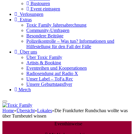
Bustouren
Event eintragen
Verlosungen
Extras
Toxic Family Jahresabrechnung
Community-Umfragen
Besondere Beiträge
Polizeikontrolle – Was tun? Informationen und
Hilfestellung für den Fall der Fälle
Über uns
Über Toxic Family
Artists & Booking
Eventreihen und Kooperationen
Radiosendung auf Radio X
Unser Label – ToFa.Rec
Unsere Geburtstagsflyer
Merch
Home
»
Übersicht
»
Lokales
»
Die Frankfurter Rundschau wollte was
über Turnbeutel wissen
Eventhinweise