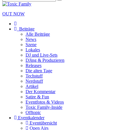
OUT NOW
Beiträge
Alle Beiträge
News
Szene
Lokales
DJ und Live-Sets
DJing & Produzieren
Releases
Die alten Tage
Techstuff
Nerdstuff
Artikel
Der Kommentar
Satire & Fun
Eventfotos & Videos
Toxic Family-Inside
Offtopic
Eventkalender
Eventübersicht
Open Airs