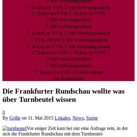
Mit Verlosungsaktion
Tickets im VVK
Mit Verlosungsaktion
Tickets im VVK
Tickets im VVK
Mit Verlosungsaktion
Mit Verlosungsaktion
Tickets im VVK
Mit Verlosungsaktion
VVK-Tickets
Mit Verlosungsaktion
Tickets im VVK
Mit Verlosungsaktion
Tickets im VVK
Tickets im VVK
Mit Verlosungsaktion
Mit Verlosungsaktion
Tickets im VVK
Freier Eintritt
per Anmeldung
Die Frankfurter Rundschau wollte was
über Turnbeutel wissen
0
By
Grille
on
11. Mai 2015
Lokales
,
News
,
Szene
Vor eniger Zeit kam bei mir eine Anfrage rein, in der
sich die Frankfurter Rundschau mit dem Turnbeutel-