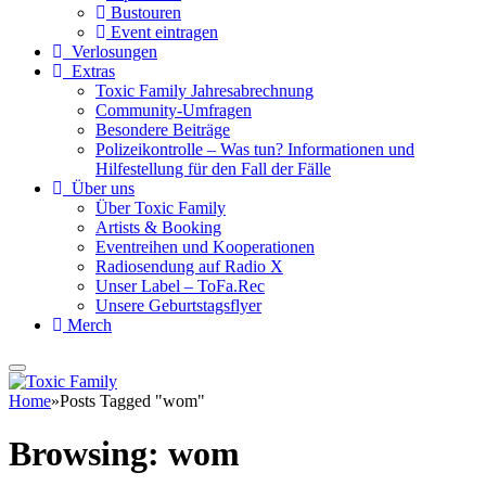
Bustouren
Event eintragen
Verlosungen
Extras
Toxic Family Jahresabrechnung
Community-Umfragen
Besondere Beiträge
Polizeikontrolle – Was tun? Informationen und
Hilfestellung für den Fall der Fälle
Über uns
Über Toxic Family
Artists & Booking
Eventreihen und Kooperationen
Radiosendung auf Radio X
Unser Label – ToFa.Rec
Unsere Geburtstagsflyer
Merch
Home
»
Posts Tagged "wom"
Browsing:
wom