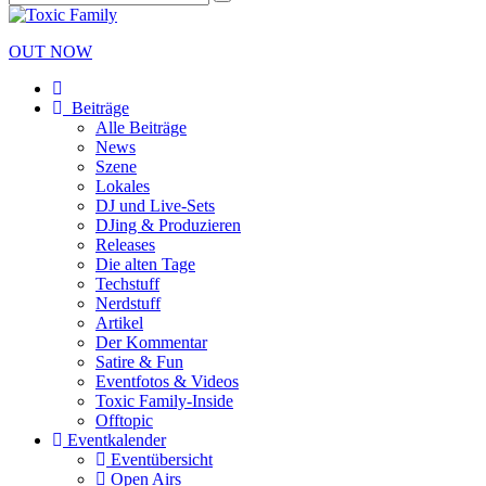
OUT NOW
Beiträge
Alle Beiträge
News
Szene
Lokales
DJ und Live-Sets
DJing & Produzieren
Releases
Die alten Tage
Techstuff
Nerdstuff
Artikel
Der Kommentar
Satire & Fun
Eventfotos & Videos
Toxic Family-Inside
Offtopic
Eventkalender
Eventübersicht
Open Airs