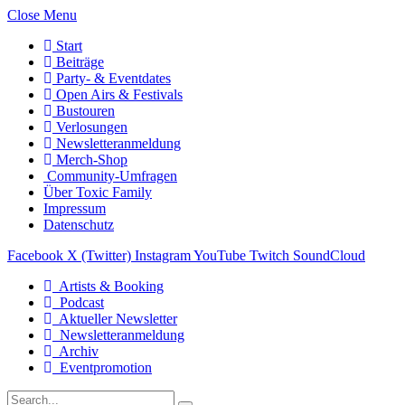
Close Menu
Start
Beiträge
Party- & Eventdates
Open Airs & Festivals
Bustouren
Verlosungen
Newsletteranmeldung
Merch-Shop
Community-Umfragen
Über Toxic Family
Impressum
Datenschutz
Facebook
X (Twitter)
Instagram
YouTube
Twitch
SoundCloud
Artists & Booking
Podcast
Aktueller Newsletter
Newsletteranmeldung
Archiv
Eventpromotion