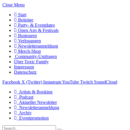
Close Menu
Start
Beiträge
Party- & Eventdates
Open Airs & Festivals
Bustouren
Verlosungen
Newsletteranmeldung
Merch-Shop
Community-Umfragen
Über Toxic Family
Impressum
Datenschutz
Facebook
X (Twitter)
Instagram
YouTube
Twitch
SoundCloud
Artists & Booking
Podcast
Aktueller Newsletter
Newsletteranmeldung
Archiv
Eventpromotion