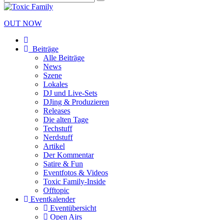
OUT NOW
Beiträge
Alle Beiträge
News
Szene
Lokales
DJ und Live-Sets
DJing & Produzieren
Releases
Die alten Tage
Techstuff
Nerdstuff
Artikel
Der Kommentar
Satire & Fun
Eventfotos & Videos
Toxic Family-Inside
Offtopic
Eventkalender
Eventübersicht
Open Airs