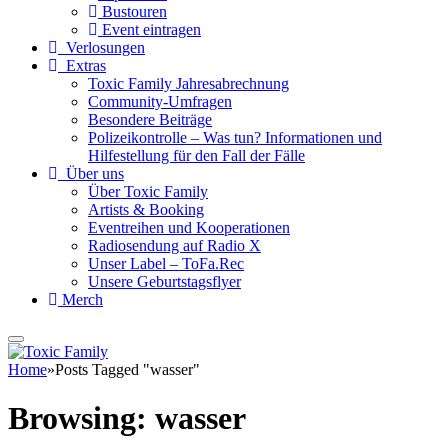
Bustouren
Event eintragen
Verlosungen
Extras
Toxic Family Jahresabrechnung
Community-Umfragen
Besondere Beiträge
Polizeikontrolle – Was tun? Informationen und
Hilfestellung für den Fall der Fälle
Über uns
Über Toxic Family
Artists & Booking
Eventreihen und Kooperationen
Radiosendung auf Radio X
Unser Label – ToFa.Rec
Unsere Geburtstagsflyer
Merch
Home
»
Posts Tagged "wasser"
Browsing:
wasser