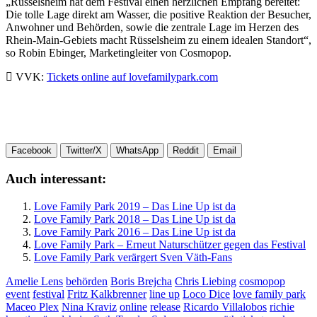
„Rüsselsheim hat dem Festival einen herzlichen Empfang bereitet:
Die tolle Lage direkt am Wasser, die positive Reaktion der Besucher,
Anwohner und Behörden, sowie die zentrale Lage im Herzen des
Rhein-Main-Gebiets macht Rüsselsheim zu einem idealen Standort“,
so Robin Ebinger, Marketingleiter von Cosmopop.
VVK:
Tickets online auf lovefamilypark.com
Facebook
Twitter/X
WhatsApp
Reddit
Email
Auch interessant:
Love Family Park 2019 – Das Line Up ist da
Love Family Park 2018 – Das Line Up ist da
Love Family Park 2016 – Das Line Up ist da
Love Family Park – Erneut Naturschützer gegen das Festival
Love Family Park verärgert Sven Väth-Fans
Amelie Lens
behörden
Boris Brejcha
Chris Liebing
cosmopop
event
festival
Fritz Kalkbrenner
line up
Loco Dice
love family park
Maceo Plex
Nina Kraviz
online
release
Ricardo Villalobos
richie