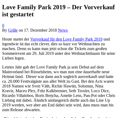
Love Family Park 2019 – Der Vorverkauf
ist gestartet
0
By
Grille
on
17. Dezember 2018
News
Heute startet der
Vorverkauf für den Love Family Park 2019
und
irgendwie ist das echt clever, dies so kurz vor Weihnachten zu
machen. Denn so kann man jetzt schon die Tickets zum großen
Sommerevent am 29. Juli 2019 unter den Weihnachtsbaum für seine
Lieben legen.
Letztes Jahr gab der Love Family Park ja sein Debut auf dem
Mainvorland bei Rüsselsheim, wo man nun eine dauerhafte neue
Heimat fand. Dieser war dann auch sogleich ausverkauft und hatte
ca. 20.000 Festivalgäste aus aller Welt zu Gast. Bei den Acts waren
2018 Namen wie Sven Väth, Richie Hawtin, Solomun, Nina
Kraviz, Maceo Plex, Fritz Kalkbrenner, Seth Troxler, Loco Dice,
Ricardo Villalobos, Boris Brejcha, Amelie Lens, Pan-Pot oder Chris
Liebing mit dabei. Ähnlich umfangreich dürfte auch das Line Up
2019 werden, wer aber am End dabei sein wird, dass muss man bis
zum Release abwarten.