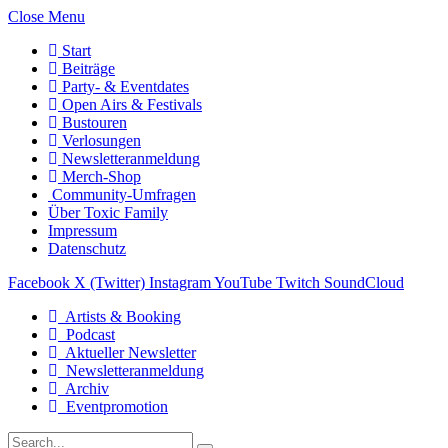
Close Menu
Start
Beiträge
Party- & Eventdates
Open Airs & Festivals
Bustouren
Verlosungen
Newsletteranmeldung
Merch-Shop
Community-Umfragen
Über Toxic Family
Impressum
Datenschutz
Facebook
X (Twitter)
Instagram
YouTube
Twitch
SoundCloud
Artists & Booking
Podcast
Aktueller Newsletter
Newsletteranmeldung
Archiv
Eventpromotion