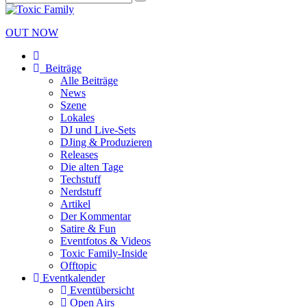
OUT NOW
Beiträge
Alle Beiträge
News
Szene
Lokales
DJ und Live-Sets
DJing & Produzieren
Releases
Die alten Tage
Techstuff
Nerdstuff
Artikel
Der Kommentar
Satire & Fun
Eventfotos & Videos
Toxic Family-Inside
Offtopic
Eventkalender
Eventübersicht
Open Airs