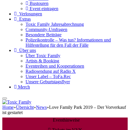
Bustouren
Event eintragen
Verlosungen
Extras
Toxic Family Jahresabrechnung
Community-Umfragen
Besondere Beiträge
Polizeikontrolle – Was tun? Informationen und
Hilfestellung für den Fall der Fälle
Über uns
Über Toxic Family
Artists & Booking
Eventreihen und Kooperationen
Radiosendung auf Radio X
Unser Label – ToFa.Rec
Unsere Geburtstagsflyer
Merch
Home
»
Übersicht
»
News
»
Love Family Park 2019 – Der Vorverkauf
ist gestartet
Eventhinweise
Tickets im VVK