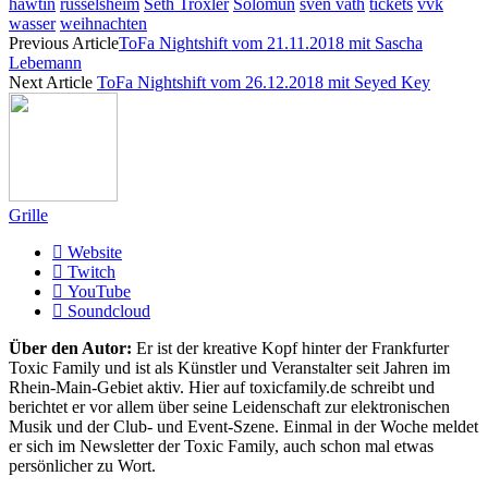
hawtin
rüsselsheim
Seth Troxler
Solomun
sven väth
tickets
vvk
wasser
weihnachten
Previous Article
ToFa Nightshift vom 21.11.2018 mit Sascha
Lebemann
Next Article
ToFa Nightshift vom 26.12.2018 mit Seyed Key
Grille
Website
Twitch
YouTube
Soundcloud
Über den Autor:
Er ist der kreative Kopf hinter der Frankfurter
Toxic Family und ist als Künstler und Veranstalter seit Jahren im
Rhein-Main-Gebiet aktiv. Hier auf toxicfamily.de schreibt und
berichtet er vor allem über seine Leidenschaft zur elektronischen
Musik und der Club- und Event-Szene. Einmal in der Woche meldet
er sich im Newsletter der Toxic Family, auch schon mal etwas
persönlicher zu Wort.