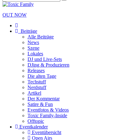
OUT NOW
Beiträge
Alle Beiträge
News
Szene
Lokales
DJ und Live-Sets
DJing & Produzieren
Releases
Die alten Tage
Techstuff
Nerdstuff
Artikel
Der Kommentar
Satire & Fun
Eventfotos & Videos
Toxic Family-Inside
Offtopic
Eventkalender
Eventübersicht
Open Airs