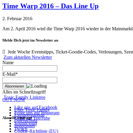
Time Warp 2016 – Das Line Up
2. Februar 2016
Am 2. April 2016 wird die Time Warp 2016 wieder in der Mainmark
Melde Dich jetzt im Newsletter an
Jede Woche Eventstipps, Ticket-Goodie-Codes, Verlosungen, Szen
Zum aktuellen Newsletter
Name
E-Mail*
Alles im Schnellzugriff
Toxic Family Linktree
OUT NOW
Like uns auf Facebook
Über Toxic Family
Folge uns auf Instagram
Eventpromotion
Aktuelle Umfrage
Grille auf YouTube
Datenschutz
Soundcloud
Impressum
Twitch
Cookie-Richtlinie (EU)