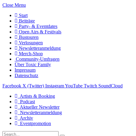
Close Menu
Start
Beiträge
Party- & Eventdates
Open Airs & Festivals
Bustouren
Verlosungen
Newsletteranmeldung
Merch-Shop
Community-Umfragen
Über Toxic Family
Impressum
Datenschutz
Facebook
X (Twitter)
Instagram
YouTube
Twitch
SoundCloud
Artists & Booking
Podcast
Aktueller Newsletter
Newsletteranmeldung
Archiv
Eventpromotion