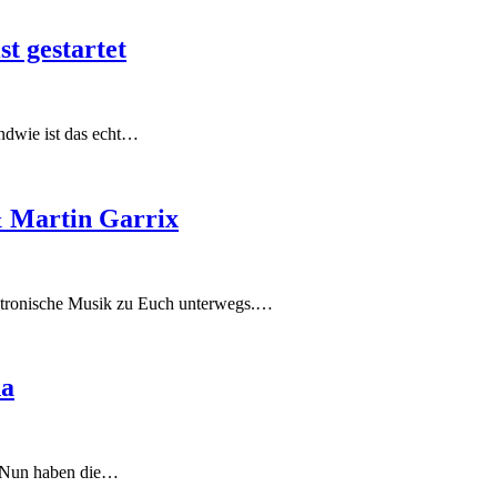
t gestartet
endwie ist das echt…
& Martin Garrix
ktronische Musik zu Euch unterwegs.…
da
t. Nun haben die…