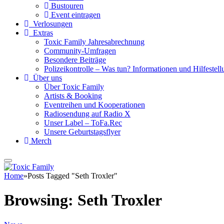
Bustouren
Event eintragen
Verlosungen
Extras
Toxic Family Jahresabrechnung
Community-Umfragen
Besondere Beiträge
Polizeikontrolle – Was tun? Informationen und Hilfestellu
Über uns
Über Toxic Family
Artists & Booking
Eventreihen und Kooperationen
Radiosendung auf Radio X
Unser Label – ToFa.Rec
Unsere Geburtstagsflyer
Merch
Home
»
Posts Tagged "Seth Troxler"
Browsing:
Seth Troxler