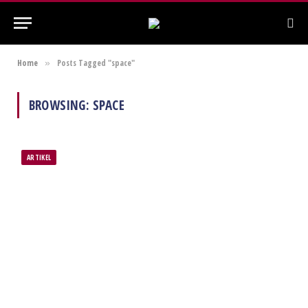
Home
Posts Tagged "space"
»
BROWSING:
SPACE
ARTIKEL