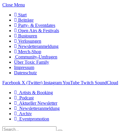
Close Menu
Start
Beiträge
Party- & Eventdates
Open Airs & Festivals
Bustouren
Verlosungen
Newsletteranmeldung
Merch-Shop
Community-Umfragen
Über Toxic Family
Impressum
Datenschutz
Facebook
X (Twitter)
Instagram
YouTube
Twitch
SoundCloud
Artists & Booking
Podcast
Aktueller Newsletter
Newsletteranmeldung
Archiv
Eventpromotion