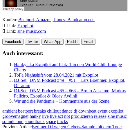
Kaufen:
Beatport, Amazon, Itunes, Bandcamp ect.
Link:
Exopilot
Link:
sine-music.com
Facebook
Twitter
WhatsApp
Reddit
Email
Auch interessant:
Hanky aka Exopilot auf Platz 1 in den World Chill Lounge
Charts
ToFa Nightshift vom 28.04.2021 mit Exopilot
DJ-Set | DNM Podcast #49 – #51 – Lars Boehmer, Exopilot,
D.Taram
DJ-Set | DNM Podcast #65 – #68 – Bruno Anselmo, Markus
Palleiro, Exopilot & Olcay Aydinli
Wir und die Pandemie – Kommentare aus der Szene
ambient
beatport
breaks
chillout
dance
dj
downbeat
event
exopilot
groovemagnet
hanky
live
live act
not
produzieren
release
sine music
soundcloud
soundtrack
space
tracks
Previous Article
Berliner DJ wegen Gebets-Sample mit dem Tode