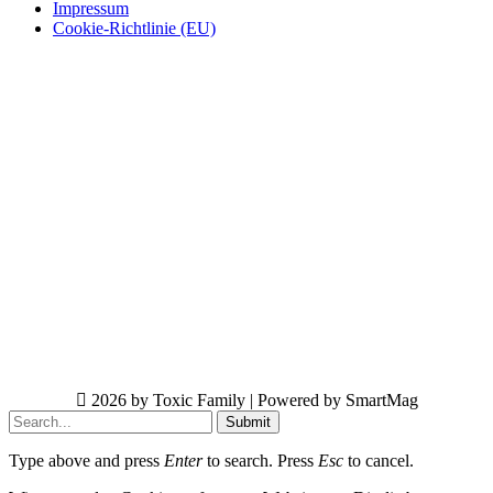
Impressum
Cookie-Richtlinie (EU)
2026 by Toxic Family | Powered by SmartMag
Submit
Type above and press
Enter
to search. Press
Esc
to cancel.