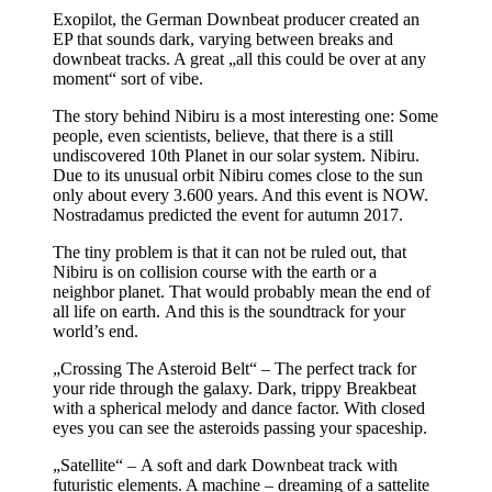
Exopilot, the German Downbeat producer created an
EP that sounds dark, varying between breaks and
downbeat tracks. A great „all this could be over at any
moment“ sort of vibe.
The story behind Nibiru is a most interesting one: Some
people, even scientists, believe, that there is a still
undiscovered 10th Planet in our solar system. Nibiru.
Due to its unusual orbit Nibiru comes close to the sun
only about every 3.600 years. And this event is NOW.
Nostradamus predicted the event for autumn 2017.
The tiny problem is that it can not be ruled out, that
Nibiru is on collision course with the earth or a
neighbor planet. That would probably mean the end of
all life on earth. And this is the soundtrack for your
world’s end.
„Crossing The Asteroid Belt“ – The perfect track for
your ride through the galaxy. Dark, trippy Breakbeat
with a spherical melody and dance factor. With closed
eyes you can see the asteroids passing your spaceship.
„Satellite“ – A soft and dark Downbeat track with
futuristic elements. A machine – dreaming of a sattelite