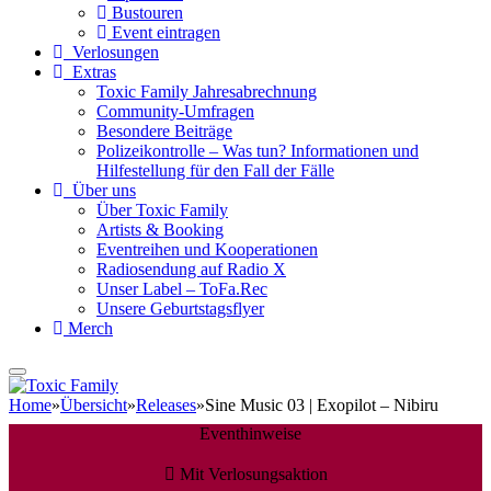
Bustouren
Event eintragen
Verlosungen
Extras
Toxic Family Jahresabrechnung
Community-Umfragen
Besondere Beiträge
Polizeikontrolle – Was tun? Informationen und
Hilfestellung für den Fall der Fälle
Über uns
Über Toxic Family
Artists & Booking
Eventreihen und Kooperationen
Radiosendung auf Radio X
Unser Label – ToFa.Rec
Unsere Geburtstagsflyer
Merch
Home
»
Übersicht
»
Releases
»
Sine Music 03 | Exopilot – Nibiru
Eventhinweise
Mit Verlosungsaktion