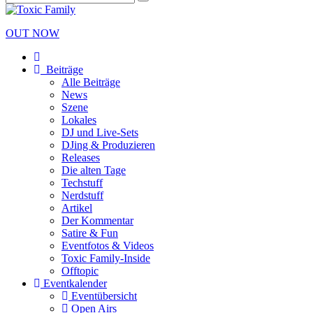
OUT NOW
Beiträge
Alle Beiträge
News
Szene
Lokales
DJ und Live-Sets
DJing & Produzieren
Releases
Die alten Tage
Techstuff
Nerdstuff
Artikel
Der Kommentar
Satire & Fun
Eventfotos & Videos
Toxic Family-Inside
Offtopic
Eventkalender
Eventübersicht
Open Airs