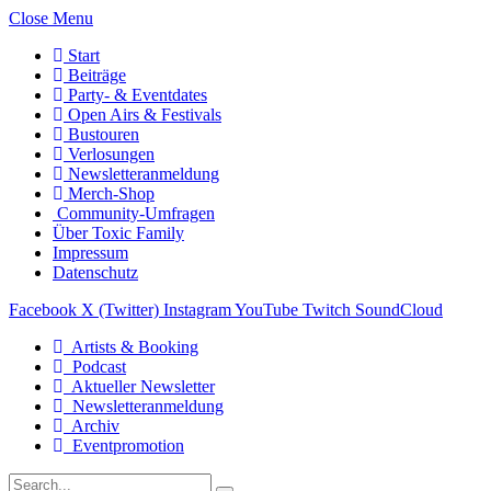
Close Menu
Start
Beiträge
Party- & Eventdates
Open Airs & Festivals
Bustouren
Verlosungen
Newsletteranmeldung
Merch-Shop
Community-Umfragen
Über Toxic Family
Impressum
Datenschutz
Facebook
X (Twitter)
Instagram
YouTube
Twitch
SoundCloud
Artists & Booking
Podcast
Aktueller Newsletter
Newsletteranmeldung
Archiv
Eventpromotion