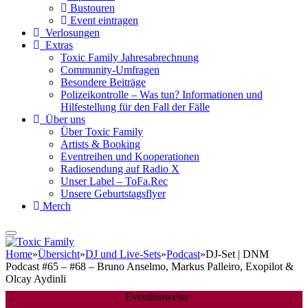
Bustouren
Event eintragen
Verlosungen
Extras
Toxic Family Jahresabrechnung
Community-Umfragen
Besondere Beiträge
Polizeikontrolle – Was tun? Informationen und
Hilfestellung für den Fall der Fälle
Über uns
Über Toxic Family
Artists & Booking
Eventreihen und Kooperationen
Radiosendung auf Radio X
Unser Label – ToFa.Rec
Unsere Geburtstagsflyer
Merch
Home
»
Übersicht
»
DJ und Live-Sets
»
Podcast
»
DJ-Set | DNM
Podcast #65 – #68 – Bruno Anselmo, Markus Palleiro, Exopilot &
Olcay Aydinli
Eventhinweise