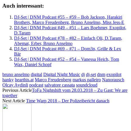
Auch interessant:
DJ-Set | DNM Podcast #55 – #59 – Bob Jackson, Harakiri
Brothers, Marco Freudenberg, Bruno Anselmo, Miss Jess-E
DJ-Set | DNM Podcast #49 – #51 – Lars Boehmer, Exopilot,
D.Taram
DJ-Set | DNM Podcast #78 – #82 – Einfach Oli, D.Taram,
Abemat, Erber, Bruno Anselmo
DJ-Set | DNM Podcast #69 – #71 – Dom3n, Grille & Lex
Bär
DJ-Set | DNM Podcast #52 – #54 – Vanessa Heich, Tom
Wax, Daniel Schopf
bruno anselmo
digital
Digital Night Music
dj
dj-set
dnm
exopilot
hanky
hearthis.at
Marco Freudenberg
markus palleiro
Nanorausch
Olcay Aydinli
podcast
salvatore cassata
soundcloud
Previous Article
ToFa Nightshift vom 28.03.2018 – Zu Gast: We are
together
Next Article
Time Warp 2018 – Der Polizeibericht danach