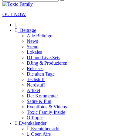
OUT NOW
Beiträge
Alle Beiträge
News
Szene
Lokales
DJ und Live-Sets
DJing & Produzieren
Releases
Die alten Tage
Techstuff
Nerdstuff
Artikel
Der Kommentar
Satire & Fun
Eventfotos & Videos
Toxic Family-Inside
Offtopic
Eventkalender
Eventübersicht
Open Airs