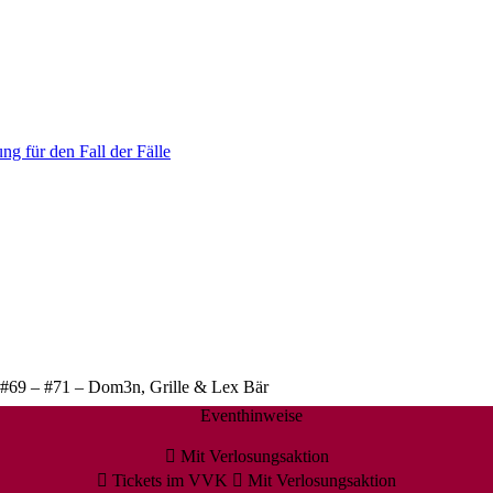
ng für den Fall der Fälle
#69 – #71 – Dom3n, Grille & Lex Bär
Eventhinweise
Mit Verlosungsaktion
Tickets im VVK
Mit Verlosungsaktion