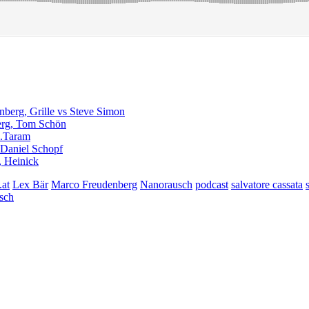
berg, Grille vs Steve Simon
erg, Tom Schön
D.Taram
Daniel Schopf
, Heinick
.at
Lex Bär
Marco Freudenberg
Nanorausch
podcast
salvatore cassata
sch