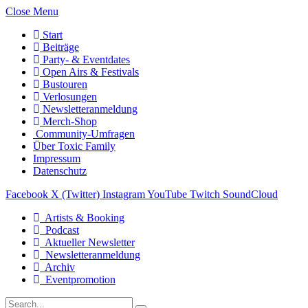
Close Menu
Start
Beiträge
Party- & Eventdates
Open Airs & Festivals
Bustouren
Verlosungen
Newsletteranmeldung
Merch-Shop
Community-Umfragen
Über Toxic Family
Impressum
Datenschutz
Facebook
X (Twitter)
Instagram
YouTube
Twitch
SoundCloud
Artists & Booking
Podcast
Aktueller Newsletter
Newsletteranmeldung
Archiv
Eventpromotion