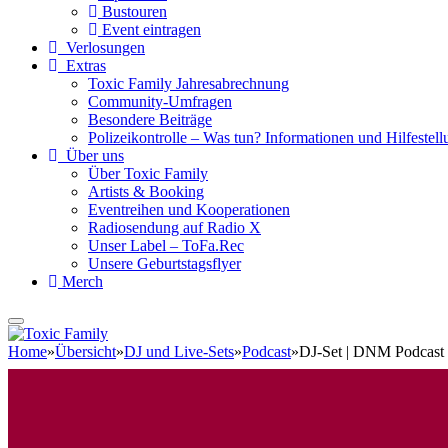
Bustouren
Event eintragen
Verlosungen
Extras
Toxic Family Jahresabrechnung
Community-Umfragen
Besondere Beiträge
Polizeikontrolle – Was tun? Informationen und Hilfestellu
Über uns
Über Toxic Family
Artists & Booking
Eventreihen und Kooperationen
Radiosendung auf Radio X
Unser Label – ToFa.Rec
Unsere Geburtstagsflyer
Merch
Home
»
Übersicht
»
DJ und Live-Sets
»
Podcast
»
DJ-Set | DNM Podcast 