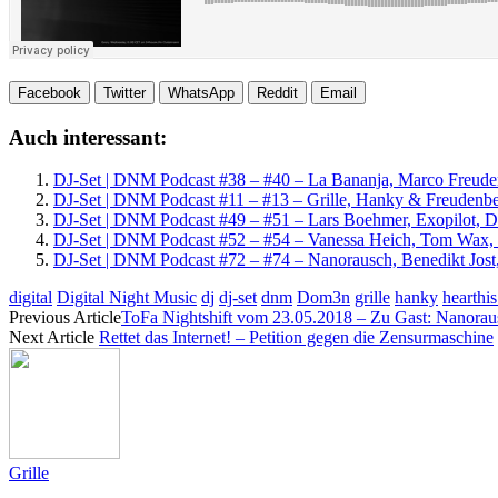
Facebook
Twitter
WhatsApp
Reddit
Email
Auch interessant:
DJ-Set | DNM Podcast #38 – #40 – La Bananja, Marco Freuden
DJ-Set | DNM Podcast #11 – #13 – Grille, Hanky & Freudenb
DJ-Set | DNM Podcast #49 – #51 – Lars Boehmer, Exopilot, 
DJ-Set | DNM Podcast #52 – #54 – Vanessa Heich, Tom Wax, 
DJ-Set | DNM Podcast #72 – #74 – Nanorausch, Benedikt Jost
digital
Digital Night Music
dj
dj-set
dnm
Dom3n
grille
hanky
hearthis
Previous Article
ToFa Nightshift vom 23.05.2018 – Zu Gast: Nanorau
Next Article
Rettet das Internet! – Petition gegen die Zensurmaschine
Grille