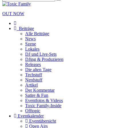
OUT NOW
Beiträge
Alle Beiträge
News
Szene
Lokales
DJ und Live-Sets
DJing & Produzieren
Releases
Die alten Tage
Techstuff
Nerdstuff
Artikel
Der Kommentar
Satire & Fun
Eventfotos & Videos
Toxic Family-Inside
Offtopic
Eventkalender
Eventübersicht
Open Airs