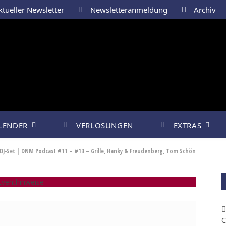
tueller Newsletter
Newsletteranmeldung
Archiv
LENDER
VERLOSUNGEN
EXTRAS
DJ-Set | DNM Podcast #11 – #13 – Grille, Hanky & Freudenberg, Tom Schön
venthinweise
C