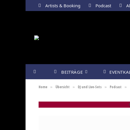
Artists & Booking
Podcast
Ak
BEITRÄGE
EVENTKA
Home
Übersicht
DJ und Live-Sets
Podcast
»
»
»
»
E