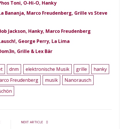
Phos Toni, O-Hi-O, Hanky
La Bananja, Marco Freudenberg, Grille vs Steve
 Bob Jackson, Hanky, Marco Freudenberg
Lausch!, George Perry, La Lima
Dom3n, Grille & Lex Bär
et
dnm
elektronische Musik
grille
hanky
arco Freudenberg
musik
Nanorausch
schön
E
NEXT ARTICLE