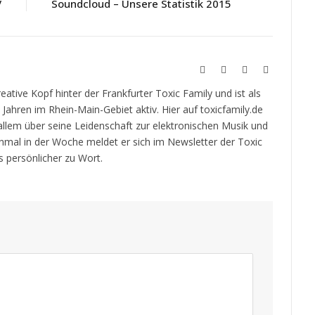
V
Soundcloud – Unsere Statistik 2015
Website
Twitch
YouTube
Soundcloud
kreative Kopf hinter der Frankfurter Toxic Family und ist als
t Jahren im Rhein-Main-Gebiet aktiv. Hier auf toxicfamily.de
 allem über seine Leidenschaft zur elektronischen Musik und
inmal in der Woche meldet er sich im Newsletter der Toxic
 persönlicher zu Wort.