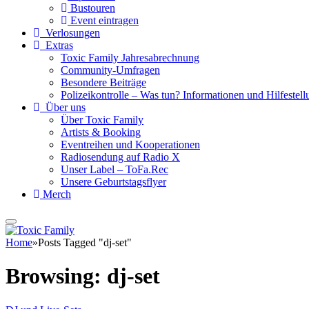
Bustouren
Event eintragen
Verlosungen
Extras
Toxic Family Jahresabrechnung
Community-Umfragen
Besondere Beiträge
Polizeikontrolle – Was tun? Informationen und Hilfestellu
Über uns
Über Toxic Family
Artists & Booking
Eventreihen und Kooperationen
Radiosendung auf Radio X
Unser Label – ToFa.Rec
Unsere Geburtstagsflyer
Merch
Home
»
Posts Tagged "dj-set"
Browsing:
dj-set