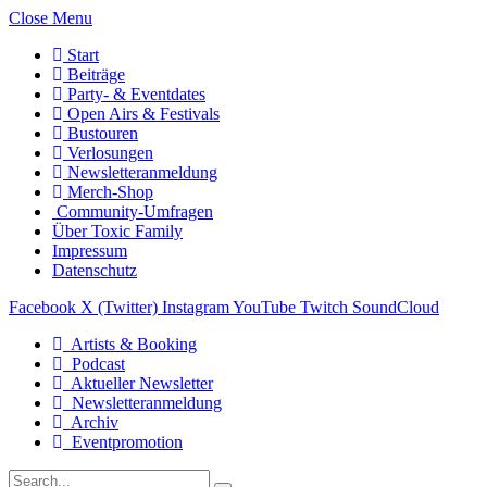
Close Menu
Start
Beiträge
Party- & Eventdates
Open Airs & Festivals
Bustouren
Verlosungen
Newsletteranmeldung
Merch-Shop
Community-Umfragen
Über Toxic Family
Impressum
Datenschutz
Facebook
X (Twitter)
Instagram
YouTube
Twitch
SoundCloud
Artists & Booking
Podcast
Aktueller Newsletter
Newsletteranmeldung
Archiv
Eventpromotion