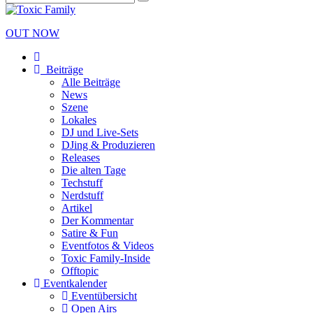
OUT NOW
Beiträge
Alle Beiträge
News
Szene
Lokales
DJ und Live-Sets
DJing & Produzieren
Releases
Die alten Tage
Techstuff
Nerdstuff
Artikel
Der Kommentar
Satire & Fun
Eventfotos & Videos
Toxic Family-Inside
Offtopic
Eventkalender
Eventübersicht
Open Airs