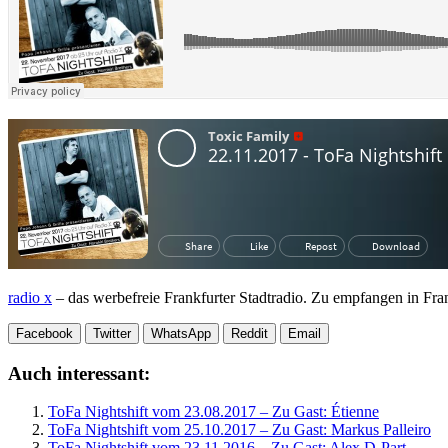
radio x
– das werbefreie Frankfurter Stadtradio. Zu empfangen in Fr
Facebook
Twitter
WhatsApp
Reddit
Email
Auch interessant:
ToFa Nightshift vom 23.08.2017 – Zu Gast: Étienne
ToFa Nightshift vom 25.10.2017 – Zu Gast: Markus Palleiro
ToFa Nightshift vom 23.11.2016 – Zu Gast: Alex D-Part