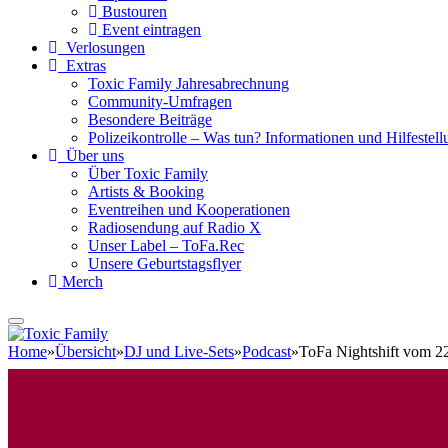
Bustouren
Event eintragen
Verlosungen
Extras
Toxic Family Jahresabrechnung
Community-Umfragen
Besondere Beiträge
Polizeikontrolle – Was tun? Informationen und Hilfestellu
Über uns
Über Toxic Family
Artists & Booking
Eventreihen und Kooperationen
Radiosendung auf Radio X
Unser Label – ToFa.Rec
Unsere Geburtstagsflyer
Merch
Home
»
Übersicht
»
DJ und Live-Sets
»
Podcast
»
ToFa Nightshift vom 22