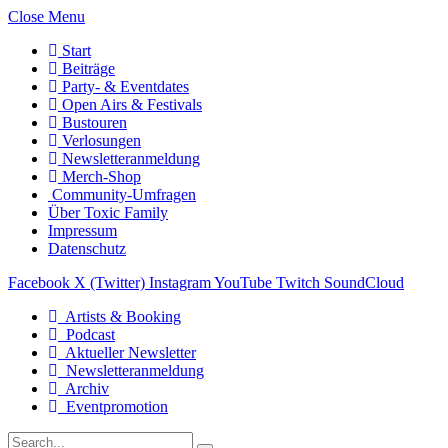
Close Menu
Start
Beiträge
Party- & Eventdates
Open Airs & Festivals
Bustouren
Verlosungen
Newsletteranmeldung
Merch-Shop
Community-Umfragen
Über Toxic Family
Impressum
Datenschutz
Facebook
X (Twitter)
Instagram
YouTube
Twitch
SoundCloud
Artists & Booking
Podcast
Aktueller Newsletter
Newsletteranmeldung
Archiv
Eventpromotion