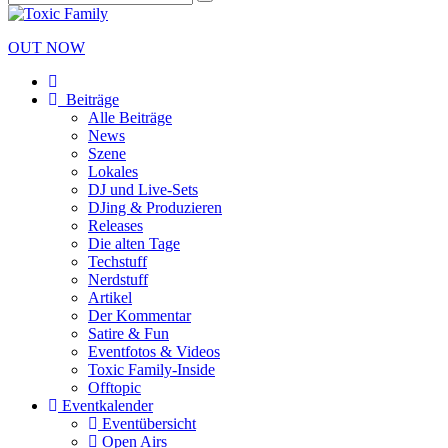
OUT NOW
Beiträge
Alle Beiträge
News
Szene
Lokales
DJ und Live-Sets
DJing & Produzieren
Releases
Die alten Tage
Techstuff
Nerdstuff
Artikel
Der Kommentar
Satire & Fun
Eventfotos & Videos
Toxic Family-Inside
Offtopic
Eventkalender
Eventübersicht
Open Airs