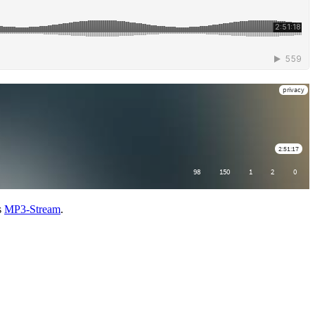
s
MP3-Stream
.