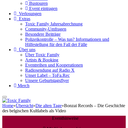
Bustouren
Event eintragen
Verlosungen
Extras
Toxic Family Jahresabrechnung
Community-Umfragen
Besondere Beiträge
Polizeikontrolle – Was tun? Informationen und
Hilfestellung für den Fall der Fälle
Über uns
Über Toxic Family
Artists & Booking
Eventreihen und Kooperationen
Radiosendung auf Radio X
Unser Label – ToFa.Rec
Unsere Geburtstagsflyer
Merch
Home
»
Übersicht
»
Die alten Tage
»
Bonzai Records – Die Geschichte
des belgischen Kultlabels als Video
Eventhinweise