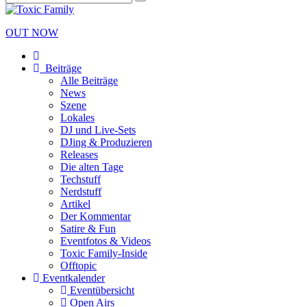
OUT NOW
Beiträge
Alle Beiträge
News
Szene
Lokales
DJ und Live-Sets
DJing & Produzieren
Releases
Die alten Tage
Techstuff
Nerdstuff
Artikel
Der Kommentar
Satire & Fun
Eventfotos & Videos
Toxic Family-Inside
Offtopic
Eventkalender
Eventübersicht
Open Airs