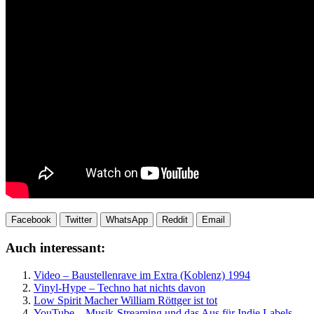
Facebook
Twitter
WhatsApp
Reddit
Email
Auch interessant:
Video – Baustellenrave im Extra (Koblenz) 1994
Vinyl-Hype – Techno hat nichts davon
Low Spirit Macher William Röttger ist tot
YouTube – Musik-Streaming und das Aus für Indie Labels