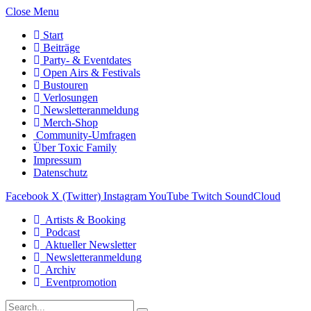
Close Menu
Start
Beiträge
Party- & Eventdates
Open Airs & Festivals
Bustouren
Verlosungen
Newsletteranmeldung
Merch-Shop
Community-Umfragen
Über Toxic Family
Impressum
Datenschutz
Facebook
X (Twitter)
Instagram
YouTube
Twitch
SoundCloud
Artists & Booking
Podcast
Aktueller Newsletter
Newsletteranmeldung
Archiv
Eventpromotion