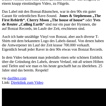
einem knapp einstündigen Video, zu Flügeln.
Das Label mit den Bonsai-Bäumchen, war in den 90s ein guter
Garant für ordentlichen Rave-Sound.
Jones & Stephenson „The
First Rebirth“
,
Cherry Moon „The house of house“
oder
Yves
de Reuter „Calling Earth“
sind nur ein paar der Hymnen, die
auf Bonzai Records, im Laufe der Zeit, erschienen sind.
Auch ich hatte unzählige Vinyl von Bonzai, aber auch diverse T-
Shirts mit dem bekannten Logo des Labels darauf. Von denen haben
die Antwerpener im Lauf der Zeit krasse 700.000 verkauft.
Eigentlich besaß jeder Raver in den 90s etwas von Bonzai Records.
In dem Video bekommt man jedenfalls einen sehr schönen Einblick
über die Gründung des Labels, dessen Verlauf, mit all seinen Höhen
und Tiefen und wie man es bis heute geschafft hat zu überleben. 25
Jahre sind das bereits. Respekt!
via
dasfilter.com
Link:
Direktlink zum Video