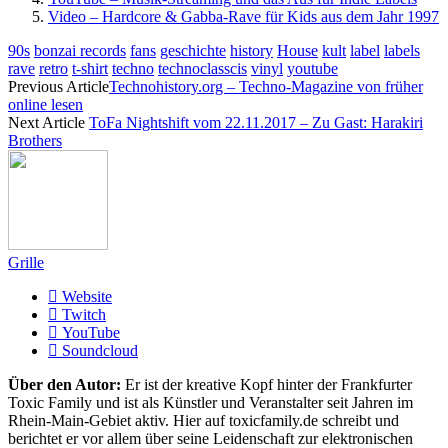
Video – Hardcore & Gabba-Rave für Kids aus dem Jahr 1997
90s
bonzai records
fans
geschichte
history
House
kult
label
labels
rave
retro
t-shirt
techno
technoclasscis
vinyl
youtube
Previous Article
Technohistory.org – Techno-Magazine von früher
online lesen
Next Article
ToFa Nightshift vom 22.11.2017 – Zu Gast: Harakiri
Brothers
Grille
Website
Twitch
YouTube
Soundcloud
Über den Autor:
Er ist der kreative Kopf hinter der Frankfurter
Toxic Family und ist als Künstler und Veranstalter seit Jahren im
Rhein-Main-Gebiet aktiv. Hier auf toxicfamily.de schreibt und
berichtet er vor allem über seine Leidenschaft zur elektronischen