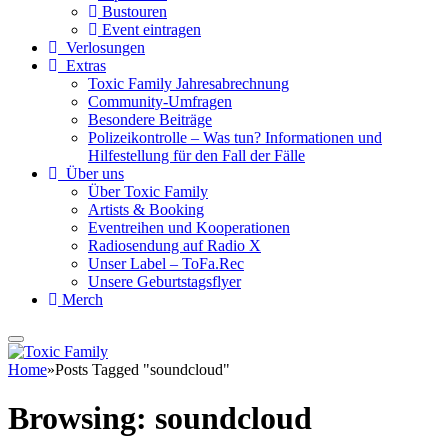
Bustouren
Event eintragen
Verlosungen
Extras
Toxic Family Jahresabrechnung
Community-Umfragen
Besondere Beiträge
Polizeikontrolle – Was tun? Informationen und
Hilfestellung für den Fall der Fälle
Über uns
Über Toxic Family
Artists & Booking
Eventreihen und Kooperationen
Radiosendung auf Radio X
Unser Label – ToFa.Rec
Unsere Geburtstagsflyer
Merch
Home
»
Posts Tagged "soundcloud"
Browsing:
soundcloud