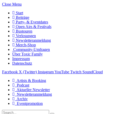
Close Menu
Start
Beiträge
Party- & Eventdates
Open Airs & Festivals
Bustouren
Verlosungen
Newsletteranmeldung
Merch-Shop
Community-Umfragen
Über Toxic Family
Impressum
Datenschutz
Facebook
X (Twitter)
Instagram
YouTube
Twitch
SoundCloud
Artists & Booking
Podcast
Aktueller Newsletter
Newsletteranmeldung
Archiv
Eventpromotion