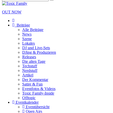
OUT NOW
Beiträge
Alle Beiträge
News
Szene
Lokales
DJ und Live-Sets
DJing & Produzieren
Releases
Die alten Tage
Techstuff
Nerdstuff
Artikel
Der Kommentar
Satire & Fun
Eventfotos & Videos
Toxic Family-Inside
Offtopic
Eventkalender
Eventübersicht
Open Airs