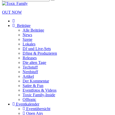
OUT NOW
Beiträge
Alle Beiträge
News
Szene
Lokales
DJ und Live-Sets
DJing & Produzieren
Releases
Die alten Tage
Techstuff
Nerdstuff
Artikel
Der Kommentar
Satire & Fun
Eventfotos & Videos
Toxic Family-Inside
Offtopic
Eventkalender
Eventübersicht
Open Airs