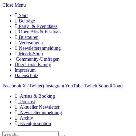
Close Menu
Start
Beiträge
Party- & Eventdates
Open Airs & Festivals
Bustouren
Verlosungen
Newsletteranmeldung
Merch-Shop
Community-Umfragen
Über Toxic Family
Impressum
Datenschutz
Facebook
X (Twitter)
Instagram
YouTube
Twitch
SoundCloud
Artists & Booking
Podcast
Aktueller Newsletter
Newsletteranmeldung
Archiv
Eventpromotion