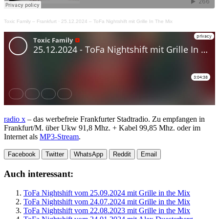
Toxic Family – Frankfurt
·
25.12.2024 – ToFa Nightshift mit Grille In The Mix
radio x
– das werbefreie Frankfurter Stadtradio. Zu empfangen in
Frankfurt/M. über Ukw 91,8 Mhz. + Kabel 99,85 Mhz. oder im
Internet als
MP3-Stream
.
Facebook
Twitter
WhatsApp
Reddit
Email
Auch interessant:
ToFa Nightshift vom 25.09.2024 mit Grille in the Mix
ToFa Nightshift vom 24.07.2024 mit Grille in the Mix
ToFa Nightshift vom 22.08.2023 mit Grille in the Mix