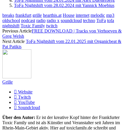
ToFa Nightshift vom 24.01.2024 mit Alex Duesterberg
ToFa Nightshift vom 28.02.2024 mit Yannick Moebius
breaks
frankfurt
grille
hearthis.at
House
internet
melodic
mp3
oldschool
podcast
radio
radio x
soundcloud
techno
ToFa
tofa
nightshift
Toxic Family
twitch
Previous Article
FREE DOWNLOAD | Tracks von Verhoeven &
Greg Welsh
Next Article
ToFa Nightshift vom 22.01.2025 mit Organicbeat &
Pat Patikis
Grille
Website
Twitch
YouTube
Soundcloud
Über den Autor:
Er ist der kreative Kopf hinter der Frankfurter
Toxic Family und ist als Künstler und Veranstalter seit Jahren im
Rhein-Main-Gebiet aktiv. Hier auf toxicfamily.de schreibt und