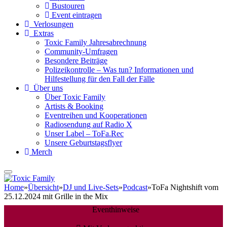
Bustouren
Event eintragen
Verlosungen
Extras
Toxic Family Jahresabrechnung
Community-Umfragen
Besondere Beiträge
Polizeikontrolle – Was tun? Informationen und
Hilfestellung für den Fall der Fälle
Über uns
Über Toxic Family
Artists & Booking
Eventreihen und Kooperationen
Radiosendung auf Radio X
Unser Label – ToFa.Rec
Unsere Geburtstagsflyer
Merch
Home
»
Übersicht
»
DJ und Live-Sets
»
Podcast
»
ToFa Nightshift vom
25.12.2024 mit Grille in the Mix
Eventhinweise