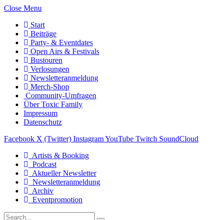
Close Menu
Start
Beiträge
Party- & Eventdates
Open Airs & Festivals
Bustouren
Verlosungen
Newsletteranmeldung
Merch-Shop
Community-Umfragen
Über Toxic Family
Impressum
Datenschutz
Facebook
X (Twitter)
Instagram
YouTube
Twitch
SoundCloud
Artists & Booking
Podcast
Aktueller Newsletter
Newsletteranmeldung
Archiv
Eventpromotion