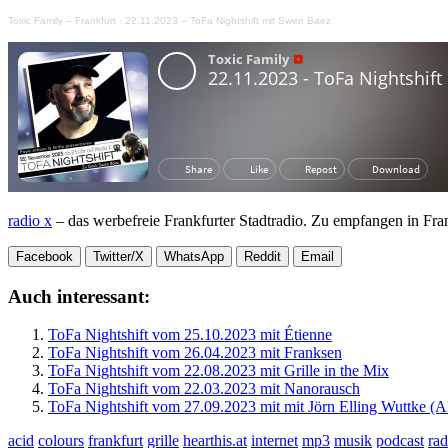
Toxic Family – Frankfurt
·
22.11.2023 – ToFa Nightshift mit Swen Baez
radio x
– das werbefreie Frankfurter Stadtradio. Zu empfangen in Fr
Facebook
Twitter/X
WhatsApp
Reddit
Email
Auch interessant:
ToFa Nightshift vom 25.10.2023 mit Étienne
ToFa Nightshift vom 26.04.2023 mit Franksen
ToFa Nightshift vom 22.08.2023 mit Grille in the Mix
ToFa Nightshift vom 22.03.2023 mit Nanorausch
ToFa Nightshift vom 27.09.2023 mit mit Jörn Elling Wuttke (
acid
colours
frankfurt
grille
hearthis.at
internet
mp3
musik
podcast
rad