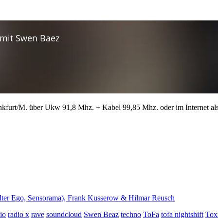
ankfurt/M. über Ukw 91,8 Mhz. + Kabel 99,85 Mhz. oder im Internet al
Alter Ego, Sensorama), Frank Kusserow & Hilmar Reusch
io
radio x
rave
soundcloud
Swen Beaz
techno
ToFa
tofa nightshift
Tox