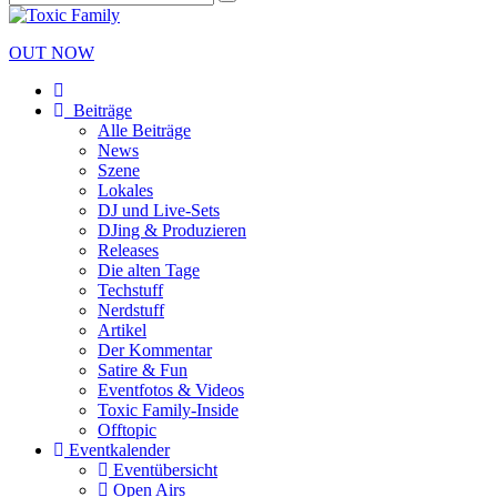
OUT NOW
Beiträge
Alle Beiträge
News
Szene
Lokales
DJ und Live-Sets
DJing & Produzieren
Releases
Die alten Tage
Techstuff
Nerdstuff
Artikel
Der Kommentar
Satire & Fun
Eventfotos & Videos
Toxic Family-Inside
Offtopic
Eventkalender
Eventübersicht
Open Airs