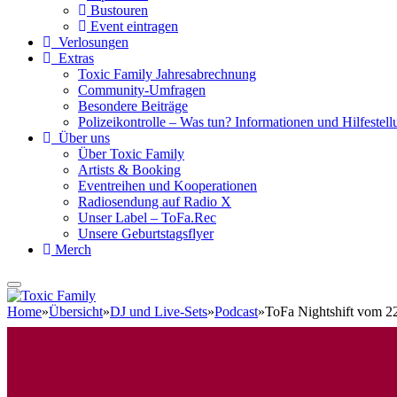
Bustouren
Event eintragen
Verlosungen
Extras
Toxic Family Jahresabrechnung
Community-Umfragen
Besondere Beiträge
Polizeikontrolle – Was tun? Informationen und Hilfestellu
Über uns
Über Toxic Family
Artists & Booking
Eventreihen und Kooperationen
Radiosendung auf Radio X
Unser Label – ToFa.Rec
Unsere Geburtstagsflyer
Merch
Home
»
Übersicht
»
DJ und Live-Sets
»
Podcast
»
ToFa Nightshift vom 2