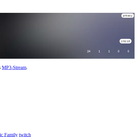
s
MP3-Stream
.
ic Family
twitch