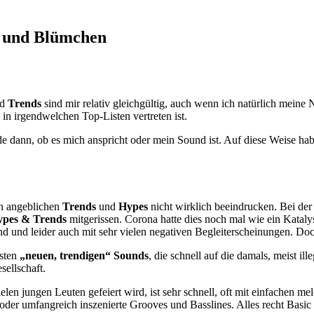
ok und Blümchen
nd
Trends
sind mir relativ gleichgültig, auch wenn ich natürlich meine
g in irgendwelchen Top-Listen vertreten ist.
ide dann, ob es mich anspricht oder mein Sound ist. Auf diese Weise h
von angeblichen
Trends
und
Hypes
nicht wirklich beeindrucken. Bei der
pes & Trends
mitgerissen. Corona hatte dies noch mal wie ein Kataly
nd und leider auch mit sehr vielen negativen Begleiterscheinungen. Do
rsten
„neuen, trendigen“ Sounds
, die schnell auf die damals, meist i
ellschaft.
ielen jungen Leuten gefeiert wird, ist sehr schnell, oft mit einfachen m
der umfangreich inszenierte Grooves und Basslines. Alles recht Basic 