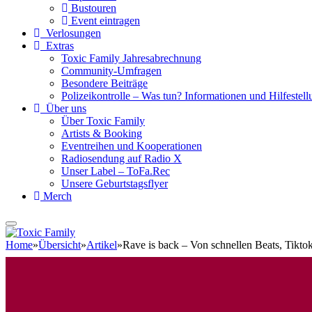
Bustouren
Event eintragen
Verlosungen
Extras
Toxic Family Jahresabrechnung
Community-Umfragen
Besondere Beiträge
Polizeikontrolle – Was tun? Informationen und Hilfestellu
Über uns
Über Toxic Family
Artists & Booking
Eventreihen und Kooperationen
Radiosendung auf Radio X
Unser Label – ToFa.Rec
Unsere Geburtstagsflyer
Merch
Home
»
Übersicht
»
Artikel
»
Rave is back – Von schnellen Beats, Tikt