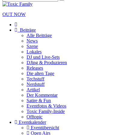
OUT NOW
Beiträge
Alle Beiträge
News
Szene
Lokales
DJ und Live-Sets
DJing & Produzieren
Releases
Die alten Tage
Techstuff
Nerdstuff
Artikel
Der Kommentar
Satire & Fun
Eventfotos & Videos
Toxic Family-Inside
Offtopic
Eventkalender
Eventübersicht
Open Airs