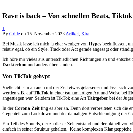
Rave is back – Von schnellen Beats, Tikt
1
By
Grille
on
15. November 2023
Artikel
,
Xtra
Bei Musik lasse ich mich ja eher weniger von
Hypes
beeinflussen, u
relativ egal, ob ein Style, Track oder Act gerade angesagt oder ständi
Ich höre mir vieles aus unterschiedlichen Richtungen an und entsche
Darktechno
und anders überstanden.
Von TikTok gehypt
Vielleicht ist man auch mit der Zeit etwas gelassener und lässt sich 
werden z.B. auf
TikTok
in einer tsunamiartigen Art und Weise bei
Hy
angestiegen war. Seitdem ist TikTok eine Art
Taktgeber
bei der Juge
In der
Corona-Zeit
fing es aber an. Denn dort verbreiteten sich die e
Gegenteil zum Lockdown und der damaligen Entschleunigung der Ges
Ein Teil des Sounds, der zu dieser Zeit entstand und der aktuell von v
einfach in seiner Struktur gehalten. Keine komplexen Klangteppiche o