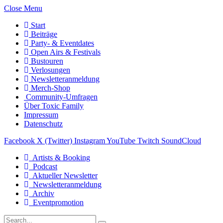
Close Menu
Start
Beiträge
Party- & Eventdates
Open Airs & Festivals
Bustouren
Verlosungen
Newsletteranmeldung
Merch-Shop
Community-Umfragen
Über Toxic Family
Impressum
Datenschutz
Facebook
X (Twitter)
Instagram
YouTube
Twitch
SoundCloud
Artists & Booking
Podcast
Aktueller Newsletter
Newsletteranmeldung
Archiv
Eventpromotion