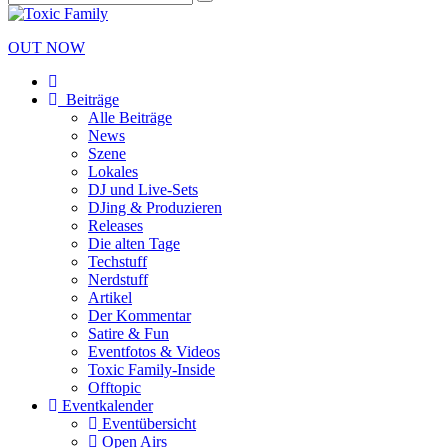
OUT NOW
Beiträge
Alle Beiträge
News
Szene
Lokales
DJ und Live-Sets
DJing & Produzieren
Releases
Die alten Tage
Techstuff
Nerdstuff
Artikel
Der Kommentar
Satire & Fun
Eventfotos & Videos
Toxic Family-Inside
Offtopic
Eventkalender
Eventübersicht
Open Airs