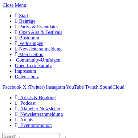
Close Menu
Start
Beiträge
Party- & Eventdates
Open Airs & Festivals
Bustouren
Verlosungen
Newsletteranmeldung
Merch-Shop
Community-Umfragen
Über Toxic Family
Impressum
Datenschutz
Facebook
X (Twitter)
Instagram
YouTube
Twitch
SoundCloud
Artists & Booking
Podcast
Aktueller Newsletter
Newsletteranmeldung
Archiv
Eventpromotion