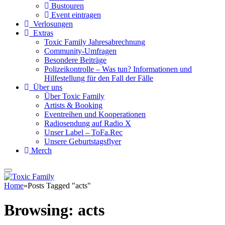
Bustouren
Event eintragen
Verlosungen
Extras
Toxic Family Jahresabrechnung
Community-Umfragen
Besondere Beiträge
Polizeikontrolle – Was tun? Informationen und
Hilfestellung für den Fall der Fälle
Über uns
Über Toxic Family
Artists & Booking
Eventreihen und Kooperationen
Radiosendung auf Radio X
Unser Label – ToFa.Rec
Unsere Geburtstagsflyer
Merch
Home
»
Posts Tagged "acts"
Browsing:
acts