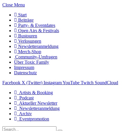
Close Menu
Start
Beiträge
Party- & Eventdates
Open Airs & Festivals
Bustouren
Verlosungen
Newsletteranmeldung
Merch-Shop
Community-Umfragen
Über Toxic Family
Impressum
Datenschutz
Facebook
X (Twitter)
Instagram
YouTube
Twitch
SoundCloud
Artists & Booking
Podcast
Aktueller Newsletter
Newsletteranmeldung
Archiv
Eventpromotion