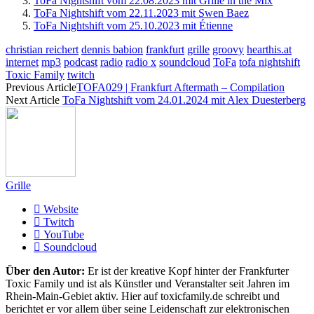
ToFa Nightshift vom 22.08.2023 mit Grille in the Mix
ToFa Nightshift vom 22.11.2023 mit Swen Baez
ToFa Nightshift vom 25.10.2023 mit Étienne
christian reichert
dennis babion
frankfurt
grille
groovy
hearthis.at
internet
mp3
podcast
radio
radio x
soundcloud
ToFa
tofa nightshift
Toxic Family
twitch
Previous Article
TOFA029 | Frankfurt Aftermath – Compilation
Next Article
ToFa Nightshift vom 24.01.2024 mit Alex Duesterberg
Grille
Website
Twitch
YouTube
Soundcloud
Über den Autor:
Er ist der kreative Kopf hinter der Frankfurter
Toxic Family und ist als Künstler und Veranstalter seit Jahren im
Rhein-Main-Gebiet aktiv. Hier auf toxicfamily.de schreibt und
berichtet er vor allem über seine Leidenschaft zur elektronischen