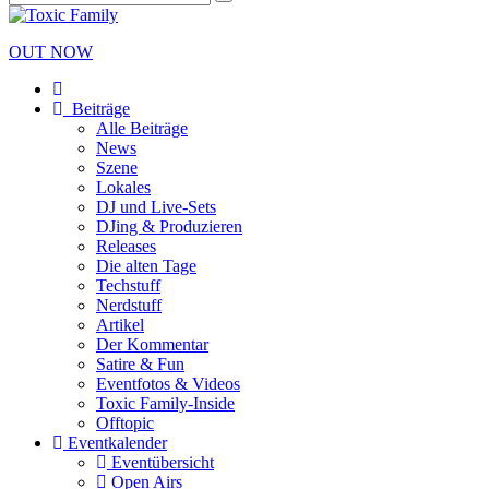
OUT NOW
Beiträge
Alle Beiträge
News
Szene
Lokales
DJ und Live-Sets
DJing & Produzieren
Releases
Die alten Tage
Techstuff
Nerdstuff
Artikel
Der Kommentar
Satire & Fun
Eventfotos & Videos
Toxic Family-Inside
Offtopic
Eventkalender
Eventübersicht
Open Airs