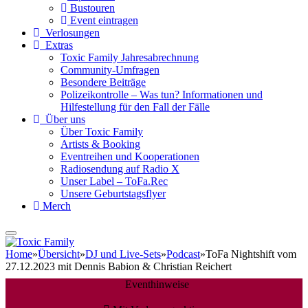
Bustouren
Event eintragen
Verlosungen
Extras
Toxic Family Jahresabrechnung
Community-Umfragen
Besondere Beiträge
Polizeikontrolle – Was tun? Informationen und
Hilfestellung für den Fall der Fälle
Über uns
Über Toxic Family
Artists & Booking
Eventreihen und Kooperationen
Radiosendung auf Radio X
Unser Label – ToFa.Rec
Unsere Geburtstagsflyer
Merch
Home
»
Übersicht
»
DJ und Live-Sets
»
Podcast
»
ToFa Nightshift vom
27.12.2023 mit Dennis Babion & Christian Reichert
Eventhinweise