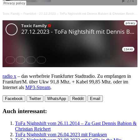
Toxic Family – Frankfurt
·
27.12.2023 – ToFa Nightshift mit Dennis Babion & Christian Reichert
radio x
– das werbefreie Frankfurter Stadtradio. Zu empfangen in
Frankfurt/M. über Ukw 91,8 Mhz. + Kabel 99,85 Mhz. oder im
Internet als
MP3-Stream
.
Facebook
Twitter
WhatsApp
Reddit
Email
Auch interessant:
ToFa Nightshift vom 26.11.2014 – Zu Gast Dennis Babion &
Christian Reichert
ToFa Nightshift vom 26.04.2023 mit Franksen