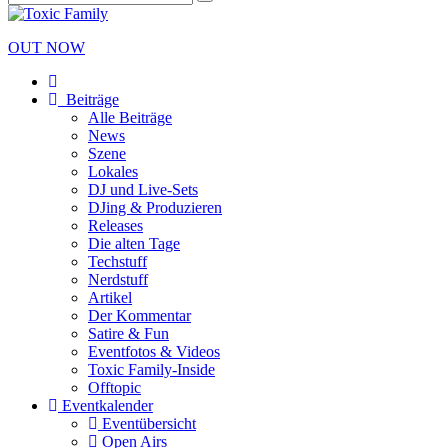
OUT NOW
Beiträge
Alle Beiträge
News
Szene
Lokales
DJ und Live-Sets
DJing & Produzieren
Releases
Die alten Tage
Techstuff
Nerdstuff
Artikel
Der Kommentar
Satire & Fun
Eventfotos & Videos
Toxic Family-Inside
Offtopic
Eventkalender
Eventübersicht
Open Airs