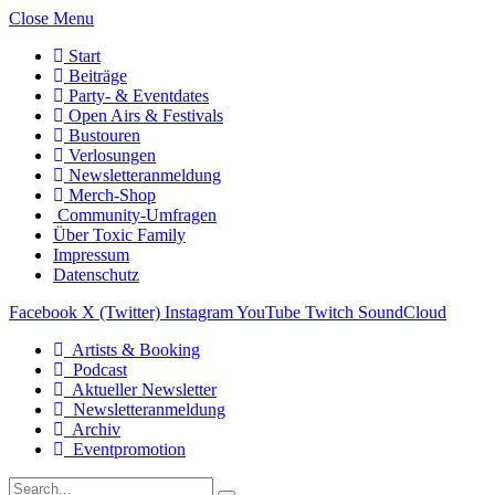
Close Menu
Start
Beiträge
Party- & Eventdates
Open Airs & Festivals
Bustouren
Verlosungen
Newsletteranmeldung
Merch-Shop
Community-Umfragen
Über Toxic Family
Impressum
Datenschutz
Facebook
X (Twitter)
Instagram
YouTube
Twitch
SoundCloud
Artists & Booking
Podcast
Aktueller Newsletter
Newsletteranmeldung
Archiv
Eventpromotion