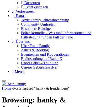
Bustouren
Event eintragen
Verlosungen
Extras
Toxic Family Jahresabrechnung
Community-Umfragen
Besondere Beiträge
Polizeikontrolle – Was tun? Informationen und
Hilfestellung für den Fall der Fälle
Über uns
Über Toxic Family
Artists & Booking
Eventreihen und Kooperationen
Radiosendung auf Radio X
Unser Label – ToFa.Rec
Unsere Geburtstagsflyer
Merch
Home
»
Posts Tagged "hanky & freudenberg"
Browsing:
hanky &