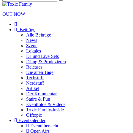
OUT NOW
Beiträge
Alle Beiträge
News
Szene
Lokales
DJ und Live-Sets
DJing & Produzieren
Releases
Die alten Tage
Techstuff
Nerdstuff
Artikel
Der Kommentar
Satire & Fun
Eventfotos & Videos
Toxic Family-Inside
Offtopic
Eventkalender
Eventübersicht
Open Airs