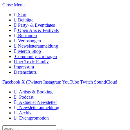
Close Menu
Start
Beiträge
Party- & Eventdates
Open Airs & Festivals
Bustouren
Verlosungen
Newsletteranmeldung
Merch-Shop
Community-Umfragen
Über Toxic Family
Impressum
Datenschutz
Facebook
X (Twitter)
Instagram
YouTube
Twitch
SoundCloud
Artists & Booking
Podcast
Aktueller Newsletter
Newsletteranmeldung
Archiv
Eventpromotion