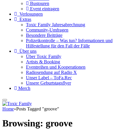
Bustouren
Event eintragen
Verlosungen
Extras
Toxic Family Jahresabrechnung
Community-Umfragen
Besondere Beiträge
Polizeikontrolle – Was tun? Informationen und
Hilfestellung für den Fall der Fälle
Über uns
Über Toxic Family
Artists & Booking
Eventreihen und Kooperationen
Radiosendung auf Radio X
Unser Label – ToFa.Rec
Unsere Geburtstagsflyer
Merch
Home
»
Posts Tagged "groove"
Browsing:
groove