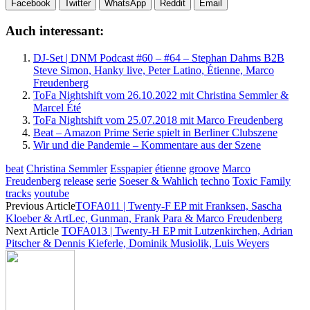
Facebook
Twitter
WhatsApp
Reddit
Email
Auch interessant:
DJ-Set | DNM Podcast #60 – #64 – Stephan Dahms B2B
Steve Simon, Hanky live, Peter Latino, Étienne, Marco
Freudenberg
ToFa Nightshift vom 26.10.2022 mit Christina Semmler &
Marcel Été
ToFa Nightshift vom 25.07.2018 mit Marco Freudenberg
Beat – Amazon Prime Serie spielt in Berliner Clubszene
Wir und die Pandemie – Kommentare aus der Szene
beat
Christina Semmler
Esspapier
étienne
groove
Marco
Freudenberg
release
serie
Soeser & Wahlich
techno
Toxic Family
tracks
youtube
Previous Article
TOFA011 | Twenty-F EP mit Franksen, Sascha
Kloeber & ArtLec, Gunman, Frank Para & Marco Freudenberg
Next Article
TOFA013 | Twenty-H EP mit Lutzenkirchen, Adrian
Pitscher & Dennis Kieferle, Dominik Musiolik, Luis Weyers