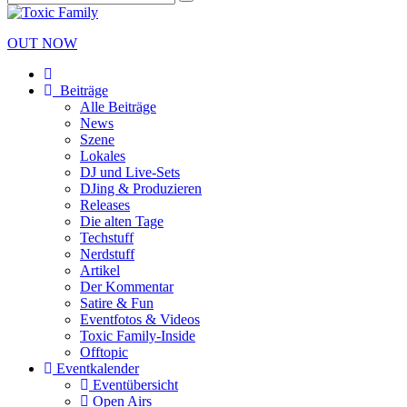
OUT NOW
Beiträge
Alle Beiträge
News
Szene
Lokales
DJ und Live-Sets
DJing & Produzieren
Releases
Die alten Tage
Techstuff
Nerdstuff
Artikel
Der Kommentar
Satire & Fun
Eventfotos & Videos
Toxic Family-Inside
Offtopic
Eventkalender
Eventübersicht
Open Airs