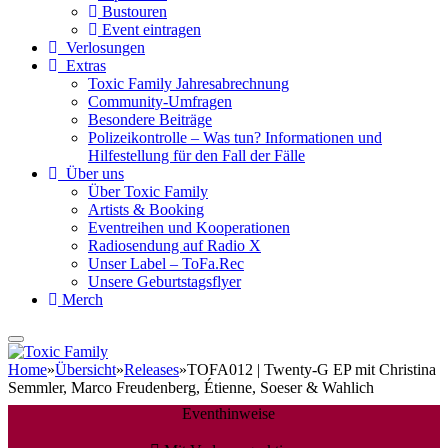
Bustouren
Event eintragen
Verlosungen
Extras
Toxic Family Jahresabrechnung
Community-Umfragen
Besondere Beiträge
Polizeikontrolle – Was tun? Informationen und
Hilfestellung für den Fall der Fälle
Über uns
Über Toxic Family
Artists & Booking
Eventreihen und Kooperationen
Radiosendung auf Radio X
Unser Label – ToFa.Rec
Unsere Geburtstagsflyer
Merch
Home
»
Übersicht
»
Releases
»
TOFA012 | Twenty-G EP mit Christina
Semmler, Marco Freudenberg, Étienne, Soeser & Wahlich
Eventhinweise