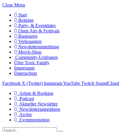
Close Menu
Start
Beiträge
Party- & Eventdates
Open Airs & Festivals
Bustouren
Verlosungen
Newsletteranmeldung
Merch-Shop
Community-Umfragen
Über Toxic Family
Impressum
Datenschutz
Facebook
X (Twitter)
Instagram
YouTube
Twitch
SoundCloud
Artists & Booking
Podcast
Aktueller Newsletter
Newsletteranmeldung
Archiv
Eventpromotion