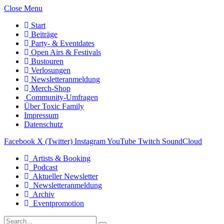
Close Menu
Start
Beiträge
Party- & Eventdates
Open Airs & Festivals
Bustouren
Verlosungen
Newsletteranmeldung
Merch-Shop
Community-Umfragen
Über Toxic Family
Impressum
Datenschutz
Facebook
X (Twitter)
Instagram
YouTube
Twitch
SoundCloud
Artists & Booking
Podcast
Aktueller Newsletter
Newsletteranmeldung
Archiv
Eventpromotion