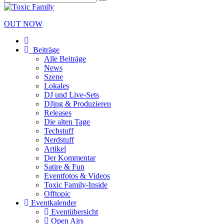
OUT NOW
Beiträge
Alle Beiträge
News
Szene
Lokales
DJ und Live-Sets
DJing & Produzieren
Releases
Die alten Tage
Techstuff
Nerdstuff
Artikel
Der Kommentar
Satire & Fun
Eventfotos & Videos
Toxic Family-Inside
Offtopic
Eventkalender
Eventübersicht
Open Airs