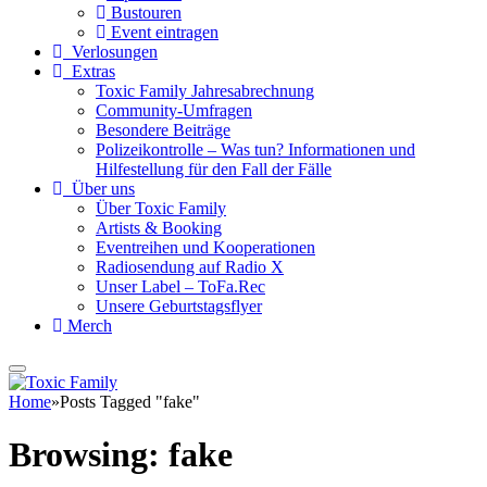
Bustouren
Event eintragen
Verlosungen
Extras
Toxic Family Jahresabrechnung
Community-Umfragen
Besondere Beiträge
Polizeikontrolle – Was tun? Informationen und
Hilfestellung für den Fall der Fälle
Über uns
Über Toxic Family
Artists & Booking
Eventreihen und Kooperationen
Radiosendung auf Radio X
Unser Label – ToFa.Rec
Unsere Geburtstagsflyer
Merch
Home
»
Posts Tagged "fake"
Browsing:
fake