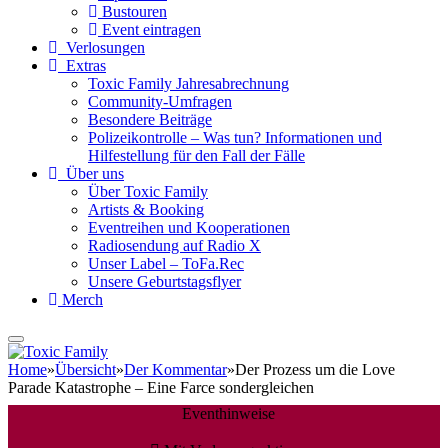
Bustouren
Event eintragen
Verlosungen
Extras
Toxic Family Jahresabrechnung
Community-Umfragen
Besondere Beiträge
Polizeikontrolle – Was tun? Informationen und
Hilfestellung für den Fall der Fälle
Über uns
Über Toxic Family
Artists & Booking
Eventreihen und Kooperationen
Radiosendung auf Radio X
Unser Label – ToFa.Rec
Unsere Geburtstagsflyer
Merch
Home
»
Übersicht
»
Der Kommentar
»
Der Prozess um die Love
Parade Katastrophe – Eine Farce sondergleichen
Eventhinweise