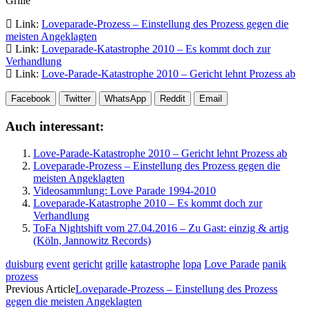
Grille
Link:
Loveparade-Prozess – Einstellung des Prozess gegen die
meisten Angeklagten
Link:
Loveparade-Katastrophe 2010 – Es kommt doch zur
Verhandlung
Link:
Love-Parade-Katastrophe 2010 – Gericht lehnt Prozess ab
Facebook
Twitter
WhatsApp
Reddit
Email
Auch interessant:
Love-Parade-Katastrophe 2010 – Gericht lehnt Prozess ab
Loveparade-Prozess – Einstellung des Prozess gegen die
meisten Angeklagten
Videosammlung: Love Parade 1994-2010
Loveparade-Katastrophe 2010 – Es kommt doch zur
Verhandlung
ToFa Nightshift vom 27.04.2016 – Zu Gast: einzig & artig
(Köln, Jannowitz Records)
duisburg
event
gericht
grille
katastrophe
lopa
Love Parade
panik
prozess
Previous Article
Loveparade-Prozess – Einstellung des Prozess
gegen die meisten Angeklagten