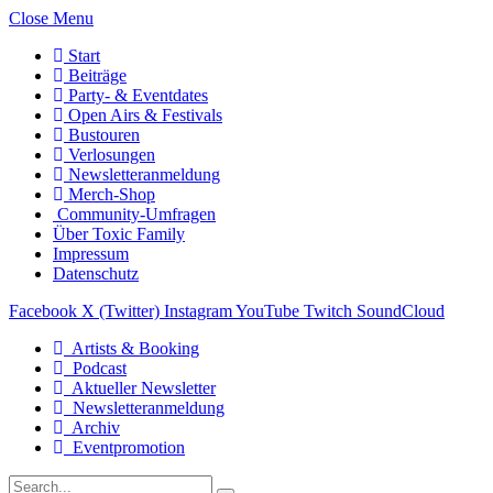
Close Menu
Start
Beiträge
Party- & Eventdates
Open Airs & Festivals
Bustouren
Verlosungen
Newsletteranmeldung
Merch-Shop
Community-Umfragen
Über Toxic Family
Impressum
Datenschutz
Facebook
X (Twitter)
Instagram
YouTube
Twitch
SoundCloud
Artists & Booking
Podcast
Aktueller Newsletter
Newsletteranmeldung
Archiv
Eventpromotion