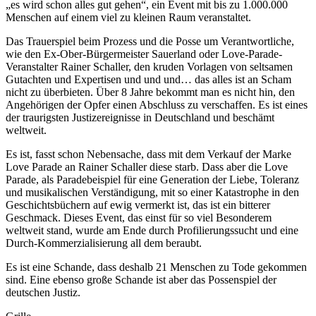
„es wird schon alles gut gehen“, ein Event mit bis zu 1.000.000
Menschen auf einem viel zu kleinen Raum veranstaltet.
Das Trauerspiel beim Prozess und die Posse um Verantwortliche,
wie den Ex-Ober-Bürgermeister Sauerland oder Love-Parade-
Veranstalter Rainer Schaller, den kruden Vorlagen von seltsamen
Gutachten und Expertisen und und und… das alles ist an Scham
nicht zu überbieten. Über 8 Jahre bekommt man es nicht hin, den
Angehörigen der Opfer einen Abschluss zu verschaffen. Es ist eines
der traurigsten Justizereignisse in Deutschland und beschämt
weltweit.
Es ist, fasst schon Nebensache, dass mit dem Verkauf der Marke
Love Parade an Rainer Schaller diese starb. Dass aber die Love
Parade, als Paradebeispiel für eine Generation der Liebe, Toleranz
und musikalischen Verständigung, mit so einer Katastrophe in den
Geschichtsbüchern auf ewig vermerkt ist, das ist ein bitterer
Geschmack. Dieses Event, das einst für so viel Besonderem
weltweit stand, wurde am Ende durch Profilierungssucht und eine
Durch-Kommerzialisierung all dem beraubt.
Es ist eine Schande, dass deshalb 21 Menschen zu Tode gekommen
sind. Eine ebenso große Schande ist aber das Possenspiel der
deutschen Justiz.