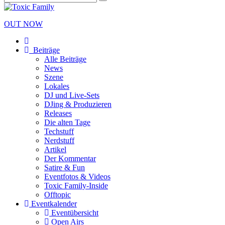
OUT NOW
Beiträge
Alle Beiträge
News
Szene
Lokales
DJ und Live-Sets
DJing & Produzieren
Releases
Die alten Tage
Techstuff
Nerdstuff
Artikel
Der Kommentar
Satire & Fun
Eventfotos & Videos
Toxic Family-Inside
Offtopic
Eventkalender
Eventübersicht
Open Airs