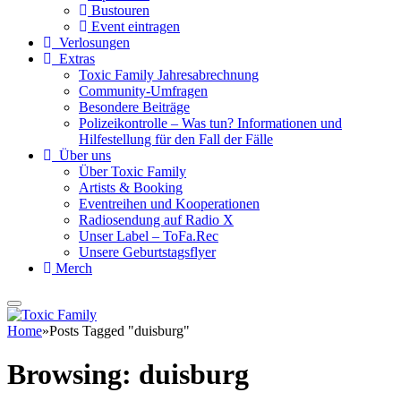
Bustouren
Event eintragen
Verlosungen
Extras
Toxic Family Jahresabrechnung
Community-Umfragen
Besondere Beiträge
Polizeikontrolle – Was tun? Informationen und
Hilfestellung für den Fall der Fälle
Über uns
Über Toxic Family
Artists & Booking
Eventreihen und Kooperationen
Radiosendung auf Radio X
Unser Label – ToFa.Rec
Unsere Geburtstagsflyer
Merch
Home
»
Posts Tagged "duisburg"
Browsing:
duisburg