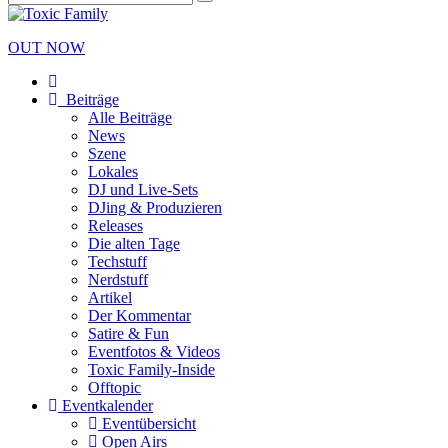
OUT NOW
Beiträge
Alle Beiträge
News
Szene
Lokales
DJ und Live-Sets
DJing & Produzieren
Releases
Die alten Tage
Techstuff
Nerdstuff
Artikel
Der Kommentar
Satire & Fun
Eventfotos & Videos
Toxic Family-Inside
Offtopic
Eventkalender
Eventübersicht
Open Airs