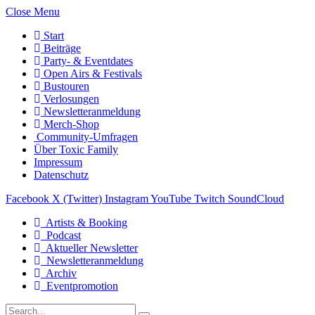
Close Menu
Start
Beiträge
Party- & Eventdates
Open Airs & Festivals
Bustouren
Verlosungen
Newsletteranmeldung
Merch-Shop
Community-Umfragen
Über Toxic Family
Impressum
Datenschutz
Facebook
X (Twitter)
Instagram
YouTube
Twitch
SoundCloud
Artists & Booking
Podcast
Aktueller Newsletter
Newsletteranmeldung
Archiv
Eventpromotion