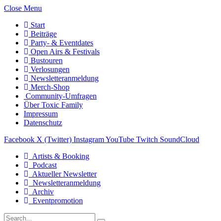
Close Menu
Start
Beiträge
Party- & Eventdates
Open Airs & Festivals
Bustouren
Verlosungen
Newsletteranmeldung
Merch-Shop
Community-Umfragen
Über Toxic Family
Impressum
Datenschutz
Facebook
X (Twitter)
Instagram
YouTube
Twitch
SoundCloud
Artists & Booking
Podcast
Aktueller Newsletter
Newsletteranmeldung
Archiv
Eventpromotion