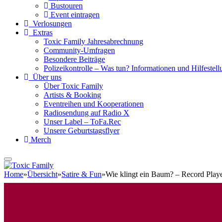
Bustouren
Event eintragen
Verlosungen
Extras
Toxic Family Jahresabrechnung
Community-Umfragen
Besondere Beiträge
Polizeikontrolle – Was tun? Informationen und Hilfestellu
Über uns
Über Toxic Family
Artists & Booking
Eventreihen und Kooperationen
Radiosendung auf Radio X
Unser Label – ToFa.Rec
Unsere Geburtstagsflyer
Merch
Home
»
Übersicht
»
Satire & Fun
»
Wie klingt ein Baum? – Record Play