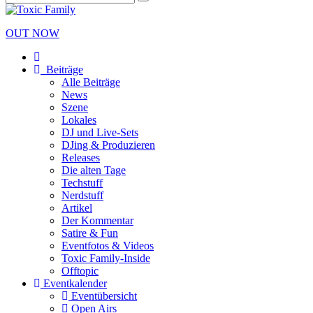
OUT NOW
Beiträge
Alle Beiträge
News
Szene
Lokales
DJ und Live-Sets
DJing & Produzieren
Releases
Die alten Tage
Techstuff
Nerdstuff
Artikel
Der Kommentar
Satire & Fun
Eventfotos & Videos
Toxic Family-Inside
Offtopic
Eventkalender
Eventübersicht
Open Airs