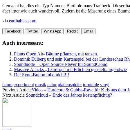
Gemacht hat dies ein Typ Namens Bartholomaus Traubeck. Dieser hat
aber irgenwie auch wundervoll. Zudem ist die Maserung eines Baumes 
via
earthables.com
Facebook
Twitter
WhatsApp
Reddit
Email
Auch interessant:
Plants Open Air- Bäume pflanzen, mit tanzen.
Dominik Eulberg und sein Kartenspiel bei der Landesschau Rh
Soundnode – Open Source-Player für SoundCloud
Massive Attacks „Teardrop“ mit Früchten gespielt.. irgendwie
Der Sync-Button mixt nicht!!!
baum
experiment
musik
natur
plattenspieler
turntable
vinyl
Previous Article
Video – Hardcore & Gabba-Rave für Kids aus dem J
Next Article
Soundcloud – Ende das Jahres kostenpflichtig?