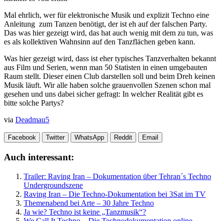
Mal ehrlich, wer für elektronische Musik und explizit Techno eine
Anleitung zum Tanzen benötigt, der ist eh auf der falschen Party.
Das was hier gezeigt wird, das hat auch wenig mit dem zu tun, was
es als kollektiven Wahnsinn auf den Tanzflächen geben kann.
Was hier gezeigt wird, dass ist eher typisches Tanzverhalten bekannt
aus Film und Serien, wenn man 50 Statisten in einen umgebauten
Raum stellt. Dieser einen Club darstellen soll und beim Dreh keinen
Musik läuft. Wir alle haben solche grauenvollen Szenen schon mal
gesehen und uns dabei sicher gefragt: In welcher Realität gibt es
bitte solche Partys?
via
Deadmau5
Facebook
Twitter
WhatsApp
Reddit
Email
Auch interessant:
Trailer: Raving Iran – Dokumentation über Tehran´s Techno
Undergroundszene
Raving Iran – Die Techno-Dokumentation bei 3Sat im TV
Themenabend bei Arte – 30 Jahre Techno
Ja wie? Techno ist keine „Tanzmusik“?
We Call It Techno – Die Technodokumentation online