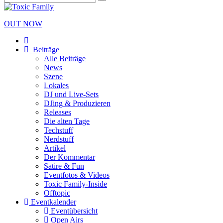
OUT NOW
Beiträge
Alle Beiträge
News
Szene
Lokales
DJ und Live-Sets
DJing & Produzieren
Releases
Die alten Tage
Techstuff
Nerdstuff
Artikel
Der Kommentar
Satire & Fun
Eventfotos & Videos
Toxic Family-Inside
Offtopic
Eventkalender
Eventübersicht
Open Airs