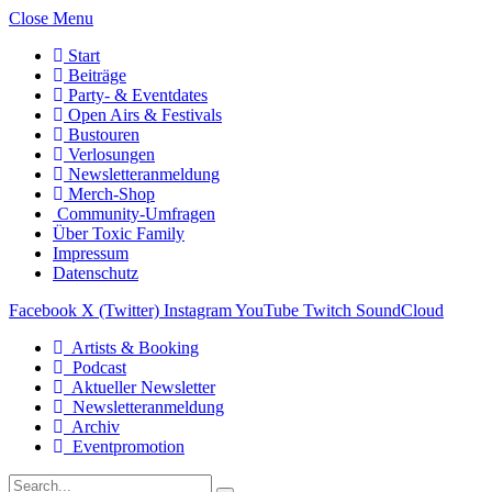
Close Menu
Start
Beiträge
Party- & Eventdates
Open Airs & Festivals
Bustouren
Verlosungen
Newsletteranmeldung
Merch-Shop
Community-Umfragen
Über Toxic Family
Impressum
Datenschutz
Facebook
X (Twitter)
Instagram
YouTube
Twitch
SoundCloud
Artists & Booking
Podcast
Aktueller Newsletter
Newsletteranmeldung
Archiv
Eventpromotion