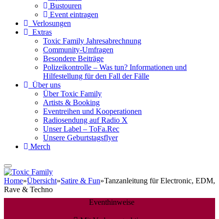
Bustouren
Event eintragen
Verlosungen
Extras
Toxic Family Jahresabrechnung
Community-Umfragen
Besondere Beiträge
Polizeikontrolle – Was tun? Informationen und
Hilfestellung für den Fall der Fälle
Über uns
Über Toxic Family
Artists & Booking
Eventreihen und Kooperationen
Radiosendung auf Radio X
Unser Label – ToFa.Rec
Unsere Geburtstagsflyer
Merch
Home
»
Übersicht
»
Satire & Fun
»
Tanzanleitung für Electronic, EDM,
Rave & Techno
Eventhinweise