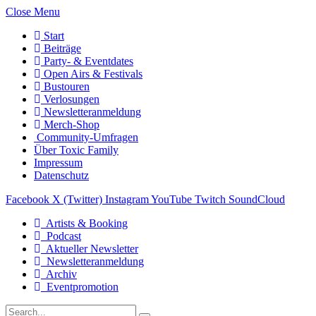
Close Menu
Start
Beiträge
Party- & Eventdates
Open Airs & Festivals
Bustouren
Verlosungen
Newsletteranmeldung
Merch-Shop
Community-Umfragen
Über Toxic Family
Impressum
Datenschutz
Facebook
X (Twitter)
Instagram
YouTube
Twitch
SoundCloud
Artists & Booking
Podcast
Aktueller Newsletter
Newsletteranmeldung
Archiv
Eventpromotion