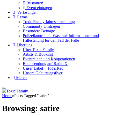
Bustouren
Event eintragen
Verlosungen
Extras
Toxic Family Jahresabrechnung
Community-Umfragen
Besondere Beiträge
Polizeikontrolle – Was tun? Informationen und
Hilfestellung für den Fall der Fälle
Über uns
Über Toxic Family
Artists & Booking
Eventreihen und Kooperationen
Radiosendung auf Radio X
Unser Label – ToFa.Rec
Unsere Geburtstagsflyer
Merch
Home
»
Posts Tagged "satire"
Browsing:
satire