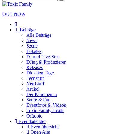
OUT NOW
Beiträge
Alle Beiträge
News
Szene
Lokales
DJ und Live-Sets
DJing & Produzieren
Releases
Die alten Tage
Techstuff
Nerdstuff
Artikel
Der Kommentar
Satire & Fun
Eventfotos & Videos
Toxic Family-Inside
Offtopic
Eventkalender
Eventübersicht
Open Airs