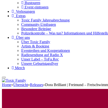
Bustouren
Event eintragen
Verlosungen
Extras
Toxic Family Jahresabrechnung
Community-Umfragen
Besondere Beiträge
Polizeikontrolle – Was tun? Informationen und Hilfestellu
Über uns
Über Toxic Family
Artists & Booking
Eventreihen und Kooperationen
Radiosendung auf Radio X
Unser Label – ToFa.Rec
Unsere Geburtstagsflyer
Merch
Home
»
Übersicht
»
Releases
»
Dora Brilliant | Freimund – Freischwimm