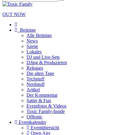
OUT NOW
Beiträge
Alle Beiträge
News
Szene
Lokales
DJ und Live-Sets
DJing & Produzieren
Releases
Die alten Tage
Techstuff
Nerdstuff
Artikel
Der Kommentar
Satire & Fun
Eventfotos & Videos
Toxic Family-Inside
Offtopic
Eventkalender
Eventübersicht
Open Airs