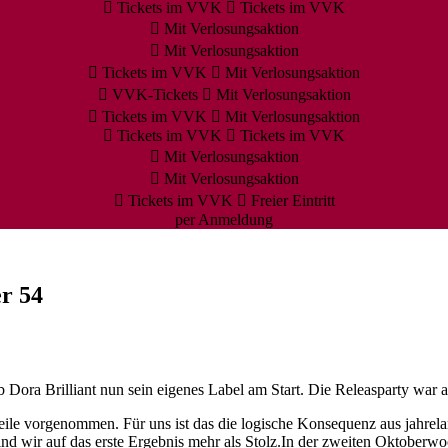
Tickets im VVK
Tickets im VVK
Mit Verlosungsaktion
Mit Verlosungsaktion
Tickets im VVK
Mit Verlosungsaktion
VVK-Tickets
Mit Verlosungsaktion
Tickets im VVK
Mit Verlosungsaktion
Tickets im VVK
Tickets im VVK
Mit Verlosungsaktion
Mit Verlosungsaktion
Tickets im VVK
Freier Eintritt
per Anmeldung
r 54
Dora Brilliant nun sein eigenes Label am Start. Die Releasparty war a
ile vorgenommen. Für uns ist das die logische Konsequenz aus jahrelan
 sind wir auf das erste Ergebnis mehr als Stolz.In der zweiten Oktober