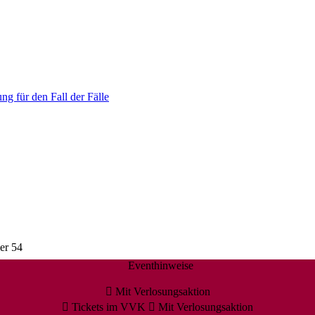
ng für den Fall der Fälle
er 54
Eventhinweise
Mit Verlosungsaktion
Tickets im VVK
Mit Verlosungsaktion