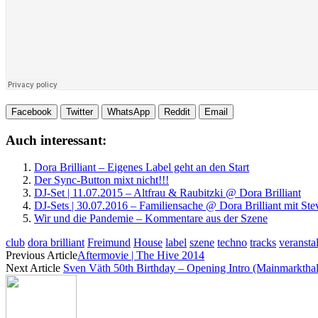
Facebook
Twitter
WhatsApp
Reddit
Email
Auch interessant:
Dora Brilliant – Eigenes Label geht an den Start
Der Sync-Button mixt nicht!!!
DJ-Set | 11.07.2015 – Altfrau & Raubitzki @ Dora Brilliant
DJ-Sets | 30.07.2016 – Familiensache @ Dora Brilliant mit S
Wir und die Pandemie – Kommentare aus der Szene
club
dora brilliant
Freimund
House
label
szene
techno
tracks
veransta
Previous Article
Aftermovie | The Hive 2014
Next Article
Sven Väth 50th Birthday – Opening Intro (Mainmarktha