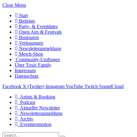
Close Menu
Start
Beiträge
Party- & Eventdates
Open Airs & Festivals
Bustouren
Verlosungen
Newsletteranmeldung
Merch-Shop
Community-Umfragen
Über Toxic Family
Impressum
Datenschutz
Facebook
X (Twitter)
Instagram
YouTube
Twitch
SoundCloud
Artists & Booking
Podcast
Aktueller Newsletter
Newsletteranmeldung
Archiv
Eventpromotion