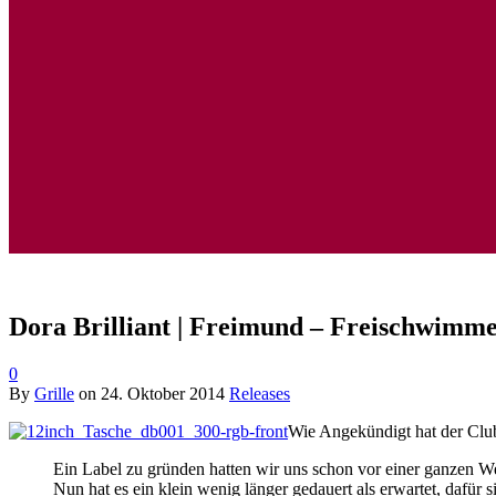
Dora Brilliant | Freimund – Freischwimme
0
By
Grille
on
24. Oktober 2014
Releases
Wie Angekündigt hat der Club 
Ein Label zu gründen hatten wir uns schon vor einer ganzen We
Nun hat es ein klein wenig länger gedauert als erwartet, dafür