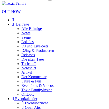
OUT NOW
Beiträge
Alle Beiträge
News
Szene
Lokales
DJ und Live-Sets
DJing & Produzieren
Releases
Die alten Tage
Techstuff
Nerdstuff
Artikel
Der Kommentar
Satire & Fun
Eventfotos & Videos
Toxic Family-Inside
Offtopic
Eventkalender
Eventübersicht
Open Airs