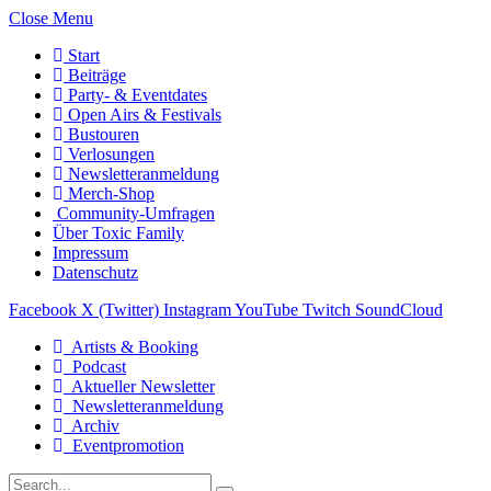
Close Menu
Start
Beiträge
Party- & Eventdates
Open Airs & Festivals
Bustouren
Verlosungen
Newsletteranmeldung
Merch-Shop
Community-Umfragen
Über Toxic Family
Impressum
Datenschutz
Facebook
X (Twitter)
Instagram
YouTube
Twitch
SoundCloud
Artists & Booking
Podcast
Aktueller Newsletter
Newsletteranmeldung
Archiv
Eventpromotion