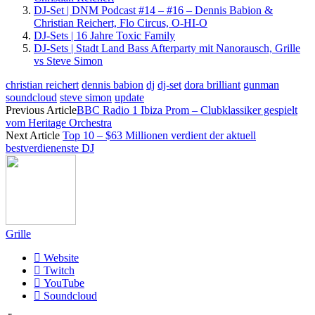
DJ-Set | DNM Podcast #14 – #16 – Dennis Babion &
Christian Reichert, Flo Circus, O-HI-O
DJ-Sets | 16 Jahre Toxic Family
DJ-Sets | Stadt Land Bass Afterparty mit Nanorausch, Grille
vs Steve Simon
christian reichert
dennis babion
dj
dj-set
dora brilliant
gunman
soundcloud
steve simon
update
Previous Article
BBC Radio 1 Ibiza Prom – Clubklassiker gespielt
vom Heritage Orchestra
Next Article
Top 10 – $63 Millionen verdient der aktuell
bestverdienenste DJ
Grille
Website
Twitch
YouTube
Soundcloud