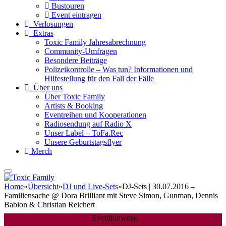
Bustouren
Event eintragen
Verlosungen
Extras
Toxic Family Jahresabrechnung
Community-Umfragen
Besondere Beiträge
Polizeikontrolle – Was tun? Informationen und
Hilfestellung für den Fall der Fälle
Über uns
Über Toxic Family
Artists & Booking
Eventreihen und Kooperationen
Radiosendung auf Radio X
Unser Label – ToFa.Rec
Unsere Geburtstagsflyer
Merch
Home
»
Übersicht
»
DJ und Live-Sets
»
DJ-Sets | 30.07.2016 –
Familiensache @ Dora Brilliant mit Steve Simon, Gunman, Dennis
Babion & Christian Reichert
Eventhinweise