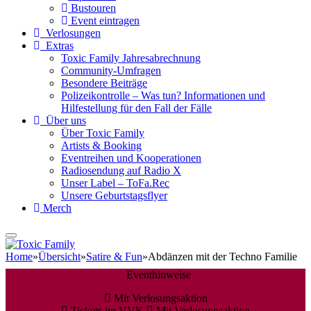
Bustouren
Event eintragen
Verlosungen
Extras
Toxic Family Jahresabrechnung
Community-Umfragen
Besondere Beiträge
Polizeikontrolle – Was tun? Informationen und
Hilfestellung für den Fall der Fälle
Über uns
Über Toxic Family
Artists & Booking
Eventreihen und Kooperationen
Radiosendung auf Radio X
Unser Label – ToFa.Rec
Unsere Geburtstagsflyer
Merch
Home
»
Übersicht
»
Satire & Fun
»
Abdänzen mit der Techno Familie
Eventhinweise
Mit Verlosungsaktion
Tickets im VVK
Mit Verlosungsaktion