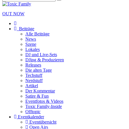
OUT NOW
Beiträge
Alle Beiträge
News
Szene
Lokales
DJ und Live-Sets
DJing & Produzieren
Releases
Die alten Tage
Techstuff
Nerdstuff
Artikel
Der Kommentar
Satire & Fun
Eventfotos & Videos
Toxic Family-Inside
Offtopic
Eventkalender
Eventübersicht
Open Airs