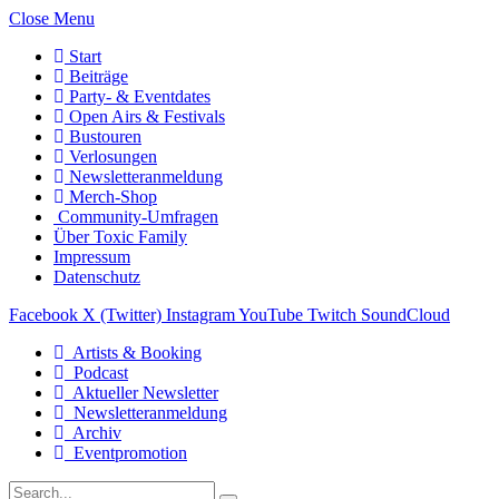
Close Menu
Start
Beiträge
Party- & Eventdates
Open Airs & Festivals
Bustouren
Verlosungen
Newsletteranmeldung
Merch-Shop
Community-Umfragen
Über Toxic Family
Impressum
Datenschutz
Facebook
X (Twitter)
Instagram
YouTube
Twitch
SoundCloud
Artists & Booking
Podcast
Aktueller Newsletter
Newsletteranmeldung
Archiv
Eventpromotion