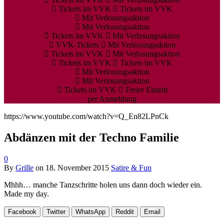
Tickets im VVK
Tickets im VVK
Mit Verlosungsaktion
Mit Verlosungsaktion
Tickets im VVK
Mit Verlosungsaktion
VVK-Tickets
Mit Verlosungsaktion
Tickets im VVK
Mit Verlosungsaktion
Tickets im VVK
Tickets im VVK
Mit Verlosungsaktion
Mit Verlosungsaktion
Tickets im VVK
Freier Eintritt
per Anmeldung
https://www.youtube.com/watch?v=Q_En82LPnCk
Abdänzen mit der Techno Familie
0
By
Grille
on
18. November 2015
Satire & Fun
Mhhh… manche Tanzschritte holen uns dann doch wieder ein.
Made my day.
Facebook
Twitter
WhatsApp
Reddit
Email