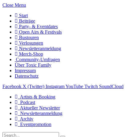
Close Menu
Start
Beiträge
Party- & Eventdates
Open Airs & Festivals
Bustouren
Verlosungen
Newsletteranmeldung
Merch-Shop
Community-Umfragen
Über Toxic Family
Impressum
Datenschutz
Facebook
X (Twitter)
Instagram
YouTube
Twitch
SoundCloud
Artists & Booking
Podcast
Aktueller Newsletter
Newsletteranmeldung
Archiv
Eventpromotion