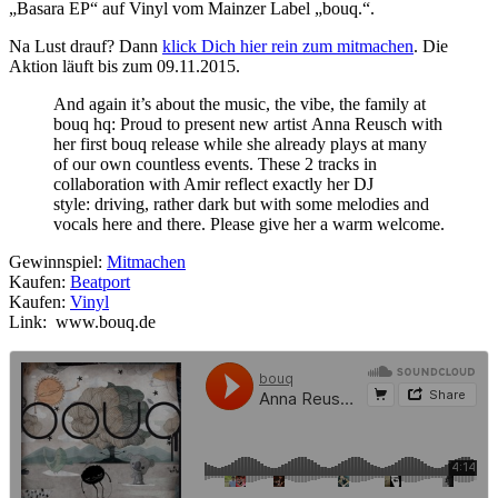
„Basara EP“ auf Vinyl vom Mainzer Label „bouq.“.
Na Lust drauf? Dann
klick Dich hier rein zum mitmachen
. Die
Aktion läuft bis zum 09.11.2015.
And again it’s about the music, the vibe, the family at
bouq hq: Proud to present new artist Anna Reusch with
her first bouq release while she already plays at many
of our own countless events. These 2 tracks in
collaboration with Amir reflect exactly her DJ
style: driving, rather dark but with some melodies and
vocals here and there. Please give her a warm welcome.
Gewinnspiel:
Mitmachen
Kaufen:
Beatport
Kaufen:
Vinyl
Link: www.bouq.de