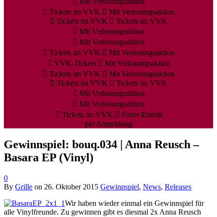
Mit Verlosungsaktion
Tickets im VVK
Mit Verlosungsaktion
Tickets im VVK
Tickets im VVK
Mit Verlosungsaktion
Mit Verlosungsaktion
Tickets im VVK
Mit Verlosungsaktion
VVK-Tickets
Mit Verlosungsaktion
Tickets im VVK
Mit Verlosungsaktion
Tickets im VVK
Tickets im VVK
Mit Verlosungsaktion
Mit Verlosungsaktion
Tickets im VVK
Freier Eintritt
per Anmeldung
Gewinnspiel: bouq.034 | Anna Reusch –
Basara EP (Vinyl)
0
By
Grille
on
26. Oktober 2015
Gewinnspiel
,
News
,
Releases
Wir haben wieder einmal ein Gewinnspiel für
alle Vinylfreunde. Zu gewinnen gibt es diesmal 2x Anna Reusch