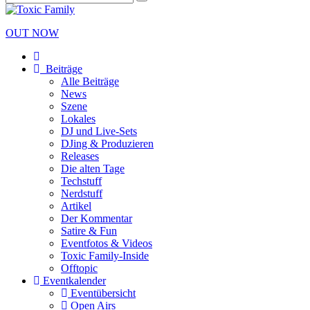
OUT NOW
Beiträge
Alle Beiträge
News
Szene
Lokales
DJ und Live-Sets
DJing & Produzieren
Releases
Die alten Tage
Techstuff
Nerdstuff
Artikel
Der Kommentar
Satire & Fun
Eventfotos & Videos
Toxic Family-Inside
Offtopic
Eventkalender
Eventübersicht
Open Airs