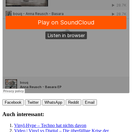
Facebook
Twitter
WhatsApp
Reddit
Email
Auch interessant:
Vinyl-Hype – Techno hat nichts davon
Video | Vinyl vs Digital – Die überfällige Krise der