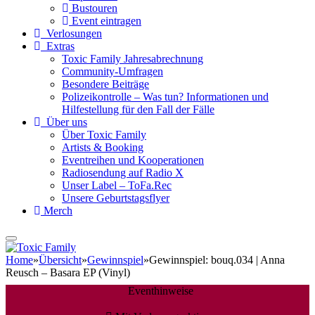
Bustouren
Event eintragen
Verlosungen
Extras
Toxic Family Jahresabrechnung
Community-Umfragen
Besondere Beiträge
Polizeikontrolle – Was tun? Informationen und
Hilfestellung für den Fall der Fälle
Über uns
Über Toxic Family
Artists & Booking
Eventreihen und Kooperationen
Radiosendung auf Radio X
Unser Label – ToFa.Rec
Unsere Geburtstagsflyer
Merch
Home
»
Übersicht
»
Gewinnspiel
»
Gewinnspiel: bouq.034 | Anna
Reusch – Basara EP (Vinyl)
Eventhinweise