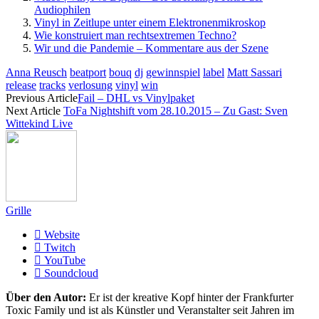
Audiophilen
Vinyl in Zeitlupe unter einem Elektronenmikroskop
Wie konstruiert man rechtsextremen Techno?
Wir und die Pandemie – Kommentare aus der Szene
Anna Reusch
beatport
bouq
dj
gewinnspiel
label
Matt Sassari
release
tracks
verlosung
vinyl
win
Previous Article
Fail – DHL vs Vinylpaket
Next Article
ToFa Nightshift vom 28.10.2015 – Zu Gast: Sven
Wittekind Live
Grille
Website
Twitch
YouTube
Soundcloud
Über den Autor:
Er ist der kreative Kopf hinter der Frankfurter
Toxic Family und ist als Künstler und Veranstalter seit Jahren im